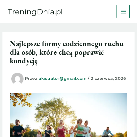
Przejdź
TreningDnia.pl
do
treści
Najlepsze formy codziennego ruchu
dla osób, które chcą poprawić
kondycję
Przez
akistrator@gmail.com
/
2 czerwca, 2026