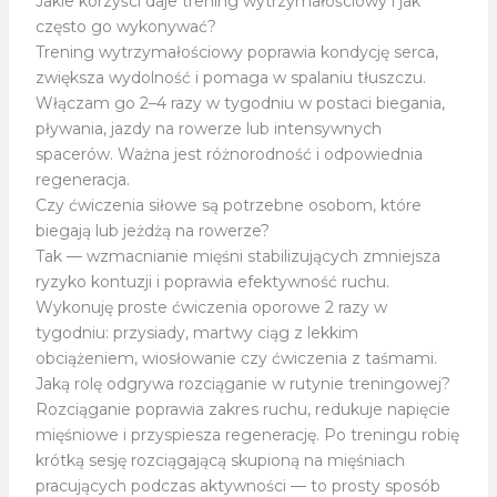
Jakie korzyści daje trening wytrzymałościowy i jak
często go wykonywać?
Trening wytrzymałościowy poprawia kondycję serca,
zwiększa wydolność i pomaga w spalaniu tłuszczu.
Włączam go 2–4 razy w tygodniu w postaci biegania,
pływania, jazdy na rowerze lub intensywnych
spacerów. Ważna jest różnorodność i odpowiednia
regeneracja.
Czy ćwiczenia siłowe są potrzebne osobom, które
biegają lub jeżdżą na rowerze?
Tak — wzmacnianie mięśni stabilizujących zmniejsza
ryzyko kontuzji i poprawia efektywność ruchu.
Wykonuję proste ćwiczenia oporowe 2 razy w
tygodniu: przysiady, martwy ciąg z lekkim
obciążeniem, wiosłowanie czy ćwiczenia z taśmami.
Jaką rolę odgrywa rozciąganie w rutynie treningowej?
Rozciąganie poprawia zakres ruchu, redukuje napięcie
mięśniowe i przyspiesza regenerację. Po treningu robię
krótką sesję rozciągającą skupioną na mięśniach
pracujących podczas aktywności — to prosty sposób