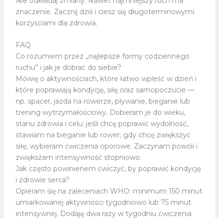
Nie odkładaj zmiany. Nawet najmniejszy ruch ma
znaczenie. Zacznij dziś i ciesz się długoterminowymi
korzyściami dla zdrowia.
FAQ
Co rozumiem przez „najlepsze formy codziennego
ruchu” i jak je dobrać do siebie?
Mówię o aktywnościach, które łatwo wpleść w dzień i
które poprawiają kondycję, siłę oraz samopoczucie —
np. spacer, jazda na rowerze, pływanie, bieganie lub
trening wytrzymałościowy. Dobieram je do wieku,
stanu zdrowia i celu: jeśli chcę poprawić wydolność,
stawiam na bieganie lub rower; gdy chcę zwiększyć
siłę, wybieram ćwiczenia oporowe. Zaczynam powoli i
zwiększam intensywność stopniowo.
Jak często powinienem ćwiczyć, by poprawić kondycję
i zdrowie serca?
Opieram się na zaleceniach WHO: minimum 150 minut
umiarkowanej aktywności tygodniowo lub 75 minut
intensywnej. Dodaję dwa razy w tygodniu ćwiczenia