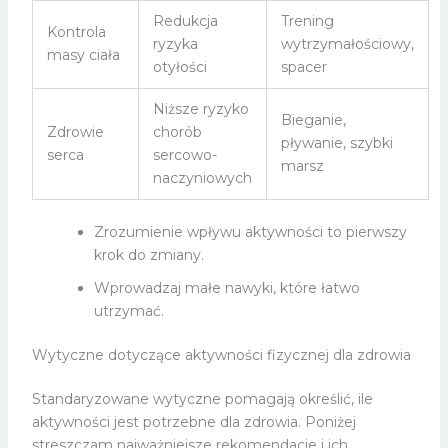
Redukcja
Trening
Kontrola
ryzyka
wytrzymałościowy,
masy ciała
otyłości
spacer
Niższe ryzyko
Bieganie,
Zdrowie
chorób
pływanie, szybki
serca
sercowo-
marsz
naczyniowych
Zrozumienie wpływu aktywności to pierwszy
krok do zmiany.
Wprowadzaj małe nawyki, które łatwo
utrzymać.
Wytyczne dotyczące aktywności fizycznej dla zdrowia
Standaryzowane wytyczne pomagają określić, ile
aktywności jest potrzebne dla zdrowia. Poniżej
streszczam najważniejsze rekomendacje i ich