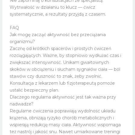
Nie zapominaj o konsultacjach ze specjalistą.
Wytrwałość w działaniu to klucz — ćwicz
systematycznie, a rezultaty przyjdą z czasem.
FAQ
Jak mogę zacząć aktywność bez przeciążania
organizmu?
Zacznę od krótkich spacerów i prostych ćwiczeń
rozciągających. Ważne, by stopniowo wydłużać czas i
zwiększać intensywność. Unikam gwałtownych
skoków w obciążeniu i słucham sygnałów ciała — ból
stawów czy duszność to znak, żeby zwolnić.
Konsultacja z lekarzem lub fizjoterapeutą pomoże
ustalić bezpieczny plan.
Dlaczego regularna aktywność jest tak ważna przy
nadwadze?
Regularne ćwiczenia poprawiają wydolność układu
krążenia, obniżają ryzyko chorób metabolicznych i
wspierają redukcję masy ciała. Aktywność wspomaga
też nastrój i jakość snu. Nawet umiarkowane treningi