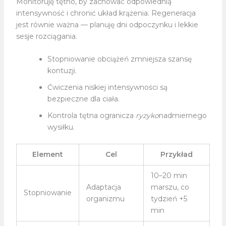
Monitoruję tętno, by zachować odpowiednią
intensywność i chronić układ krążenia. Regeneracja
jest równie ważna — planuję dni odpoczynku i lekkie
sesje rozciągania.
Stopniowanie obciążeń zmniejsza szansę
kontuzji.
Ćwiczenia niskiej intensywności są
bezpieczne dla ciała.
Kontrola tętna ogranicza
ryzyko
nadmiernego
wysiłku.
Element
Cel
Przykład
10–20 min
Adaptacja
marszu, co
Stopniowanie
organizmu
tydzień +5
min