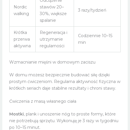
Odciążenie
Nordic
stawów 20–
3 razy/tydzień
walking
30%, większe
spalanie
Krótka
Regeneracja i
Codziennie 10–15
przerwa
utrzymanie
min
aktywna
regularności
Wzmacnianie mięśni w domowym zaciszu
W domu możesz bezpiecznie budować siłę dzięki
prostym ćwiczeniom. Regularna aktywność fizyczna w
krótkich seriach daje stabilne rezultaty i chroni stawy.
Ćwiczenia z masą własnego ciała
Mostki
, plank i unoszenie nóg to proste formy, które
nie potrzebują sprzętu. Wykonuję je 3 razy w tygodniu
po 10–15 minut.