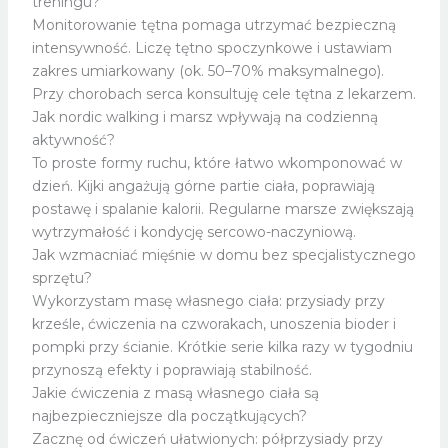
treningu?
Monitorowanie tętna pomaga utrzymać bezpieczną
intensywność. Liczę tętno spoczynkowe i ustawiam
zakres umiarkowany (ok. 50–70% maksymalnego).
Przy chorobach serca konsultuję cele tętna z lekarzem.
Jak nordic walking i marsz wpływają na codzienną
aktywność?
To proste formy ruchu, które łatwo wkomponować w
dzień. Kijki angażują górne partie ciała, poprawiają
postawę i spalanie kalorii. Regularne marsze zwiększają
wytrzymałość i kondycję sercowo-naczyniową.
Jak wzmacniać mięśnie w domu bez specjalistycznego
sprzętu?
Wykorzystam masę własnego ciała: przysiady przy
krześle, ćwiczenia na czworakach, unoszenia bioder i
pompki przy ścianie. Krótkie serie kilka razy w tygodniu
przynoszą efekty i poprawiają stabilność.
Jakie ćwiczenia z masą własnego ciała są
najbezpieczniejsze dla początkujących?
Zacznę od ćwiczeń ułatwionych: półprzysiady przy