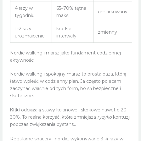
4 razy w
65–70% tętna
umiarkowany
tygodniu
maks.
1–2 razy
krótkie
zmienny
urozmaicenie
interwały
Nordic walking i marsz jako fundament codziennej
aktywności
Nordic walking i spokojny marsz to prosta baza, którą
łatwo wpleść w codzienny plan. Ja często polecam
zaczynać właśnie od tych form, bo są bezpieczne i
skuteczne.
Kijki
odciążają stawy kolanowe i skokowe nawet o 20–
30%. To realna korzyść, która zmniejsza
ryzyko
kontuzji
podczas zwiększania dystansu.
Regularne spacery i nordic, wykonywane 3–4 razy w