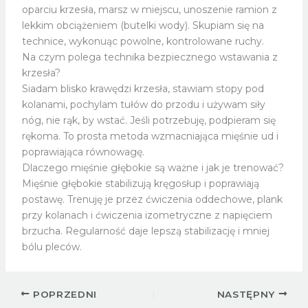
oparciu krzesła, marsz w miejscu, unoszenie ramion z
lekkim obciążeniem (butelki wody). Skupiam się na
technice, wykonuąc powolne, kontrolowane ruchy.
Na czym polega technika bezpiecznego wstawania z
krzesła?
Siadam blisko krawędzi krzesła, stawiam stopy pod
kolanami, pochylam tułów do przodu i używam siły
nóg, nie rąk, by wstać. Jeśli potrzebuję, podpieram się
rękoma. To prosta metoda wzmacniająca mięśnie ud i
poprawiająca równowagę.
Dlaczego mięśnie głębokie są ważne i jak je trenować?
Mięśnie głębokie stabilizują kręgosłup i poprawiają
postawę. Trenuję je przez ćwiczenia oddechowe, plank
przy kolanach i ćwiczenia izometryczne z napięciem
brzucha. Regularność daje lepszą stabilizację i mniej
bólu pleców.
POPRZEDNI
NASTĘPNY