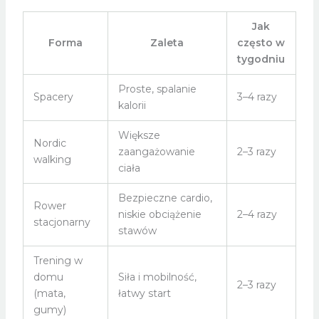
Jak
Forma
Zaleta
często w
tygodniu
Proste, spalanie
Spacery
3–4 razy
kalorii
Większe
Nordic
zaangażowanie
2–3 razy
walking
ciała
Bezpieczne cardio,
Rower
niskie obciążenie
2–4 razy
stacjonarny
stawów
Trening w
domu
Siła i mobilność,
2–3 razy
(mata,
łatwy start
gumy)