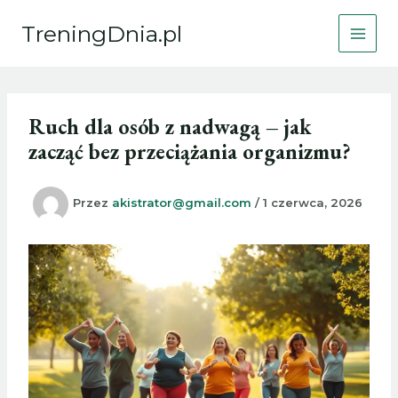
Przejdź
TreningDnia.pl
do
treści
Ruch dla osób z nadwagą – jak
zacząć bez przeciążania organizmu?
Przez
akistrator@gmail.com
/
1 czerwca, 2026