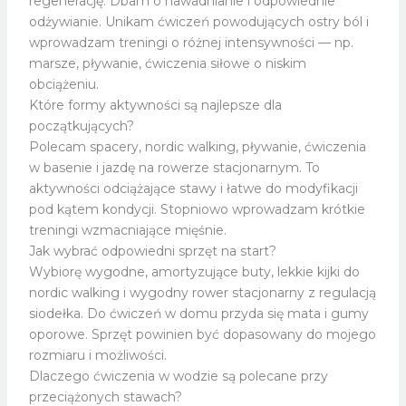
regenerację. Dbam o nawadnianie i odpowiednie
odżywianie. Unikam ćwiczeń powodujących ostry ból i
wprowadzam treningi o różnej intensywności — np.
marsze, pływanie, ćwiczenia siłowe o niskim
obciążeniu.
Które formy aktywności są najlepsze dla
początkujących?
Polecam spacery, nordic walking, pływanie, ćwiczenia
w basenie i jazdę na rowerze stacjonarnym. To
aktywności odciążające stawy i łatwe do modyfikacji
pod kątem kondycji. Stopniowo wprowadzam krótkie
treningi wzmacniające mięśnie.
Jak wybrać odpowiedni sprzęt na start?
Wybiorę wygodne, amortyzujące buty, lekkie kijki do
nordic walking i wygodny rower stacjonarny z regulacją
siodełka. Do ćwiczeń w domu przyda się mata i gumy
oporowe. Sprzęt powinien być dopasowany do mojego
rozmiaru i możliwości.
Dlaczego ćwiczenia w wodzie są polecane przy
przeciążonych stawach?