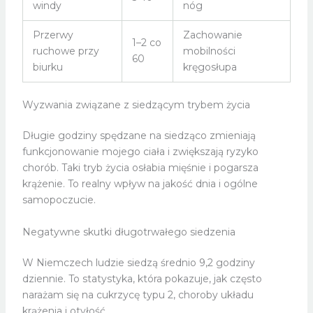
windy
nóg
Przerwy
Zachowanie
1–2 co
ruchowe przy
mobilności
60
biurku
kręgosłupa
Wyzwania związane z siedzącym trybem życia
Długie godziny spędzane na siedząco zmieniają
funkcjonowanie mojego ciała i zwiększają ryzyko
chorób. Taki tryb życia osłabia mięśnie i pogarsza
krążenie. To realny wpływ na jakość dnia i ogólne
samopoczucie.
Negatywne skutki długotrwałego siedzenia
W Niemczech ludzie siedzą średnio 9,2 godziny
dziennie. To statystyka, która pokazuje, jak często
narażam się na cukrzycę typu 2, choroby układu
krążenia i otyłość.