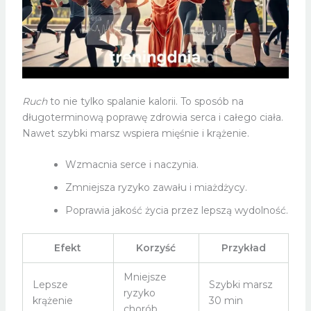
Ruch
to nie tylko spalanie kalorii. To sposób na
długoterminową poprawę zdrowia serca i całego ciała.
Nawet szybki marsz wspiera mięśnie i krążenie.
Wzmacnia serce i naczynia.
Zmniejsza ryzyko zawału i miażdżycy.
Poprawia jakość życia przez lepszą wydolność.
Efekt
Korzyść
Przykład
Mniejsze
Lepsze
Szybki marsz
ryzyko
krążenie
30 min
chorób