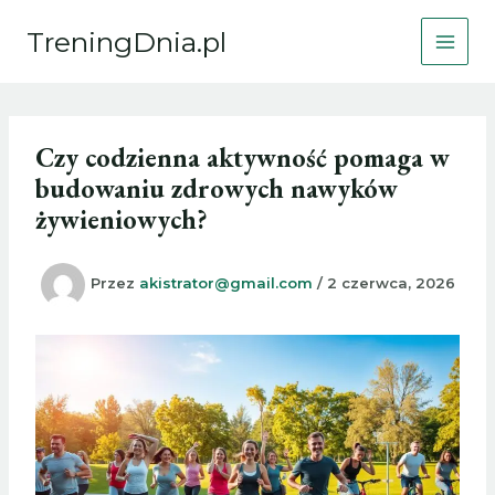
Przejdź
TreningDnia.pl
do
treści
Czy codzienna aktywność pomaga w
budowaniu zdrowych nawyków
żywieniowych?
Przez
akistrator@gmail.com
/
2 czerwca, 2026