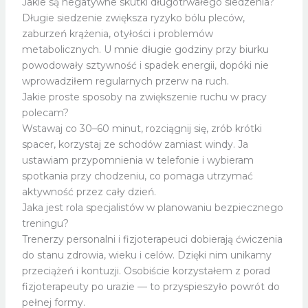
Jakie są negatywne skutki długotrwałego siedzenia?
Długie siedzenie zwiększa ryzyko bólu pleców,
zaburzeń krążenia, otyłości i problemów
metabolicznych. U mnie długie godziny przy biurku
powodowały sztywność i spadek energii, dopóki nie
wprowadziłem regularnych przerw na ruch.
Jakie proste sposoby na zwiększenie ruchu w pracy
polecam?
Wstawaj co 30–60 minut, rozciągnij się, zrób krótki
spacer, korzystaj ze schodów zamiast windy. Ja
ustawiam przypomnienia w telefonie i wybieram
spotkania przy chodzeniu, co pomaga utrzymać
aktywność przez cały dzień.
Jaka jest rola specjalistów w planowaniu bezpiecznego
treningu?
Trenerzy personalni i fizjoterapeuci dobierają ćwiczenia
do stanu zdrowia, wieku i celów. Dzięki nim unikamy
przeciążeń i kontuzji. Osobiście korzystałem z porad
fizjoterapeuty po urazie — to przyspieszyło powrót do
pełnej formy.