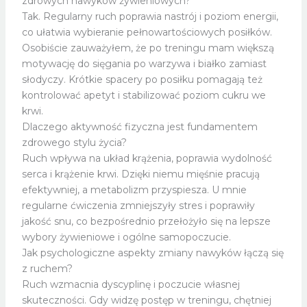
zdrowych nawyków żywieniowych?
Tak. Regularny ruch poprawia nastrój i poziom energii,
co ułatwia wybieranie pełnowartościowych posiłków.
Osobiście zauważyłem, że po treningu mam większą
motywację do sięgania po warzywa i białko zamiast
słodyczy. Krótkie spacery po posiłku pomagają też
kontrolować apetyt i stabilizować poziom cukru we
krwi.
Dlaczego aktywność fizyczna jest fundamentem
zdrowego stylu życia?
Ruch wpływa na układ krążenia, poprawia wydolność
serca i krążenie krwi. Dzięki niemu mięśnie pracują
efektywniej, a metabolizm przyspiesza. U mnie
regularne ćwiczenia zmniejszyły stres i poprawiły
jakość snu, co bezpośrednio przełożyło się na lepsze
wybory żywieniowe i ogólne samopoczucie.
Jak psychologiczne aspekty zmiany nawyków łączą się
z ruchem?
Ruch wzmacnia dyscyplinę i poczucie własnej
skuteczności. Gdy widzę postęp w treningu, chętniej