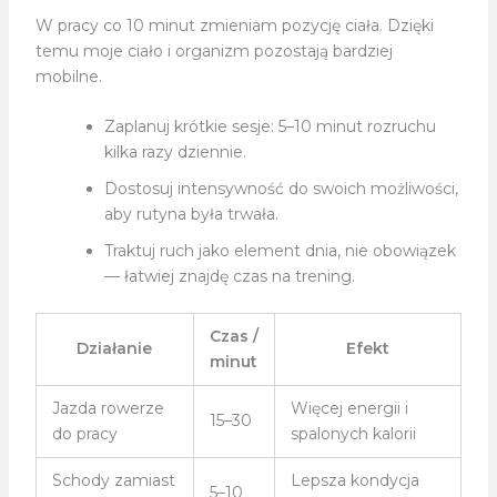
W pracy co 10 minut zmieniam pozycję ciała. Dzięki
temu moje ciało i organizm pozostają bardziej
mobilne.
Zaplanuj krótkie sesje: 5–10 minut rozruchu
kilka razy dziennie.
Dostosuj intensywność do swoich możliwości,
aby rutyna była trwała.
Traktuj ruch jako element dnia, nie obowiązek
— łatwiej znajdę czas na trening.
Czas /
Działanie
Efekt
minut
Jazda rowerze
Więcej energii i
15–30
do pracy
spalonych kalorii
Schody zamiast
Lepsza kondycja
5–10