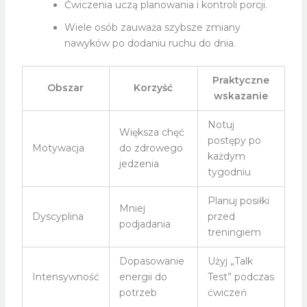
Ćwiczenia uczą planowania i kontroli porcji.
Wiele osób zauważa szybsze zmiany
nawyków po dodaniu ruchu do dnia.
Praktyczne
Obszar
Korzyść
wskazanie
Notuj
Większa chęć
postępy po
Motywacja
do zdrowego
każdym
jedzenia
tygodniu
Planuj posiłki
Mniej
Dyscyplina
przed
podjadania
treningiem
Dopasowanie
Użyj „Talk
Intensywność
energii do
Test” podczas
potrzeb
ćwiczeń