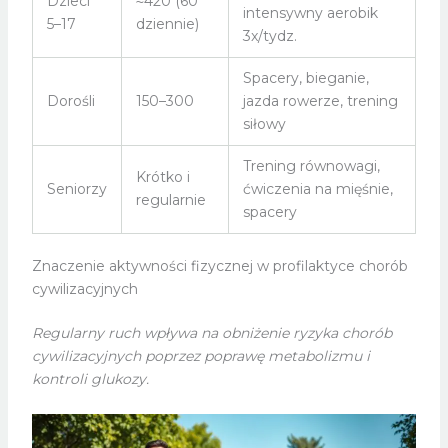
Dzieci
≈420 (60
intensywny aerobik
5–17
dziennie)
3x/tydz.
Spacery, bieganie,
Dorośli
150–300
jazda rowerze, trening
siłowy
Trening równowagi,
Krótko i
Seniorzy
ćwiczenia na mięśnie,
regularnie
spacery
Znaczenie aktywności fizycznej w profilaktyce chorób
cywilizacyjnych
Regularny ruch wpływa na obniżenie ryzyka chorób
cywilizacyjnych poprzez poprawę metabolizmu i
kontroli glukozy.