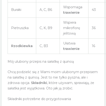
Wspomaga
Buraki
A, C, B6
43
trawienie
Wspiera
Pietruszka
C, K, B9
mikroflorę
36
jelitową
Ułatwia
Rzodkiewka
C, B3
16
trawienie
Mój ulubiony przepis na sałatkę z quinoą
Chcę podzielić się z Wami moim ulubionym przepisem
na sałatkę z quinoą. Jest to nie tylko pyszna, ale i
zdrowa opcja.
Składniki
, które używam, sprawiają, że
sałatka jest wyjątkowa. Oto jak ją zrobić.
Składniki potrzebne do przygotowania