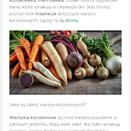
Rzodkiewka
,
marchewka
i buraki tworzą wyjątkowe
dania, które smakują w cieplejsze dni. Jeśli chcesz
poznać inne
inspiracje
dotyczące warzyw
korzeniowych, zajrzyj na
tę stronę
.
Jakie są zalety warzyw korzeniowych?
Warzywa korzeniowe
są coraz bardziej popularne w
zdrowym jedzeniu. Mają wiele zalet. Nie tylko smakują
świetnie, ale też dostarczają ważnych składników