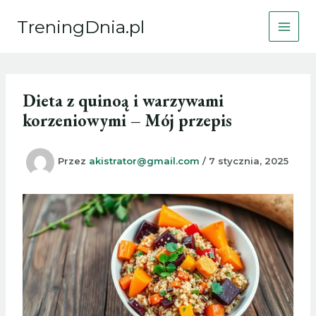
Przejdź
TreningDnia.pl
do
treści
Dieta z quinoą i warzywami
korzeniowymi – Mój przepis
Przez
akistrator@gmail.com
/
7 stycznia, 2025