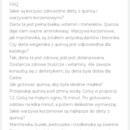
FAQ
Jakie są korzyści zdrowotne diety z quinoą i
warzywami korzeniowymi?
Dieta ta jest pełna białka, witamin i minerałów. Quinoa
daje nam ważne aminokwasy. Warzywa korzeniowe,
jak marchewka, są źródłem antyoksydantów i błonnika.
Czy dieta wegańska z quinoą jest odpowiednia dla
każdego?
Tak, dieta ta jest zdrowa, jeśli jest zbilansowana.
Dostarcza zdrowe tłuszcze i witaminy. Ale zawsze
konsultuj się z dietetykiem, by dieta była dobra dla
Ciebie.
Jak gotować quinoę, aby była idealnie miękka?
Przepłukaj quinoę pod zimną wodą. Gotuj w proporcji
1:2. Gotuj na małym ogniu 15 minut. Po gotowaniu
odstaw na kilka minut, a potem delikatnie wymieszaj.
Jakie warzywa korzeniowe są najlepsze do diety z
quinoą?
Marchewka, buraki, pietruszka i rzodkiewka są świetne.