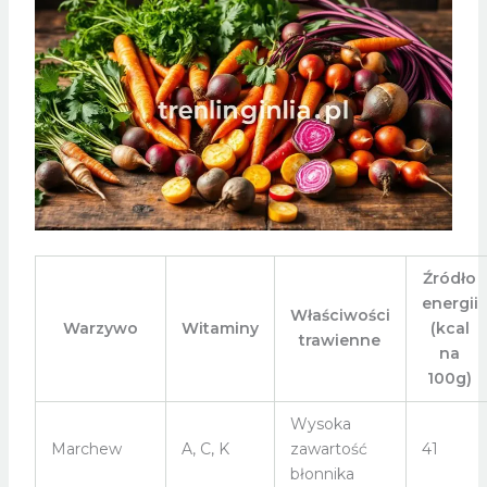
Źródło
energii
Właściwości
Warzywo
Witaminy
(kcal
trawienne
na
100g)
Wysoka
Marchew
A, C, K
zawartość
41
błonnika