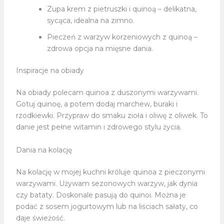
Zupa krem z pietruszki i quinoą – delikatna,
sycąca, idealna na zimno.
Pieczeń z warzyw korzeniowych z quinoą –
zdrowa opcja na mięsne dania.
Inspiracje na obiady
Na obiady polecam quinoa z duszonymi warzywami.
Gotuj quinoę, a potem dodaj marchew, buraki i
rzodkiewki. Przypraw do smaku zioła i oliwę z oliwek. To
danie jest pełne witamin i zdrowego stylu życia.
Dania na kolację
Na kolację w mojej kuchni króluje quinoa z pieczonymi
warzywami. Używam sezonowych warzyw, jak dynia
czy bataty. Doskonale pasują do quinoi. Można je
podać z sosem jogurtowym lub na liściach sałaty, co
daje świeżość.