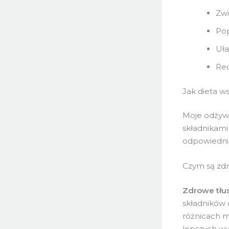
Zwi
Pop
Uła
Red
Jak dieta w
Moje odżywi
składnikami
odpowiedni
Czym są zdr
Zdrowe tłu
składników 
różnicach 
lepszych w