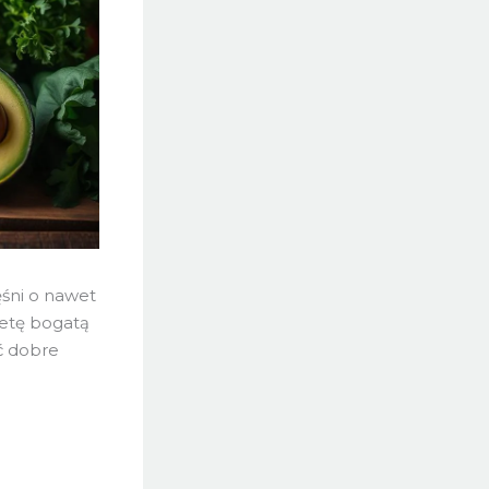
śni o nawet
ietę bogatą
ać dobre