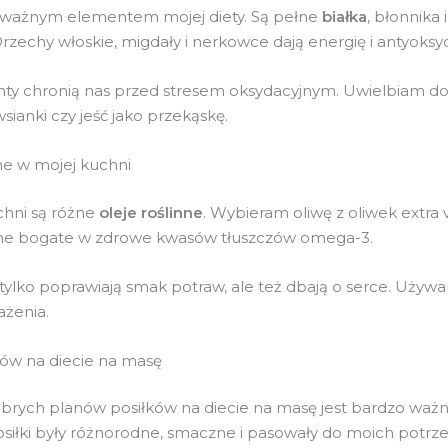
 ważnym elementem mojej diety. Są pełne
białka
, błonnika
Orzechy włoskie, migdały i nerkowce dają energię i antyoksy
ty chronią nas przed stresem oksydacyjnym. Uwielbiam d
sianki czy jeść jako przekąskę.
nne w mojej kuchni
hni są różne
oleje roślinne
. Wybieram oliwę z oliwek extra v
one bogate w zdrowe kwasów tłuszczów omega-3.
e tylko poprawiają smak potraw, ale też dbają o serce. Używ
ażenia.
ków na diecie na masę
brych planów posiłków na diecie na masę jest bardzo ważn
siłki były różnorodne, smaczne i pasowały do moich potrz