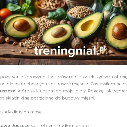
pożywanie zdrowych tłuszczów może zwiększyć wzrost mię
ne dla osób chcących zbudować mięśnie. Postawiłam na d
łuszcze
, które są kluczem do mojej diety. Pokażę, jak wybr
akie składniki są potrzebne do budowy mięśni.
sady diety na masę
rowe tłuszcze
są istotnym źródłem energii.