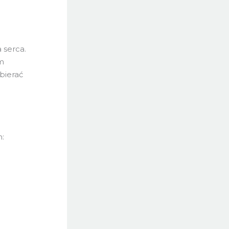
 serca.
m
ybierać
h: