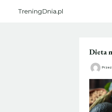
Przejdź
do
TreningDnia.pl
treści
Dieta n
Prze