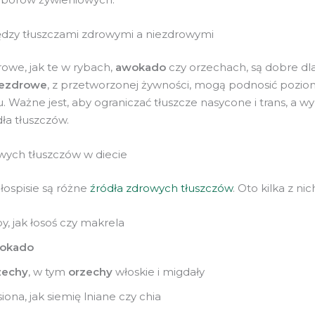
dzy tłuszczami zdrowymi a niezdrowymi
rowe, jak te w rybach,
awokado
czy orzechach, są dobre dla
iezdrowe
, z przetworzonej żywności, mogą podnosić pozio
. Ważne jest, aby ograniczać tłuszcze nasycone i trans, a w
ła tłuszczów.
wych tłuszczów w diecie
ospisie są różne
źródła zdrowych tłuszczów
. Oto kilka z nic
y, jak łosoś czy makrela
okado
zechy
, w tym
orzechy
włoskie i migdały
iona, jak siemię lniane czy chia