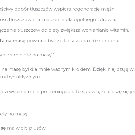
ściwy dobór tłuszczów wspiera regenerację mięśni.
ość tłuszczów ma znaczenie dla ogólnego zdrowia.
czenie tłuszczów do diety zwiększa wchłanianie witamin.
ta na masę
powinna być zbilansowana i różnorodna.
ybieram dietę na masę?
 na masę był dla mnie ważnym krokiem. Dzięki niej czuję wię
mi być aktywnym.
ieta wspiera mnie po treningach. To sprawia, że cieszę się jej
iety na masę
asę
ma wiele plusów: