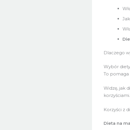
Wła
Jak
Włą
Die
Dlaczego w
Wybór diety
To pomaga 
Widzę, jak d
korzyściami.
Korzyści z d
Dieta na m