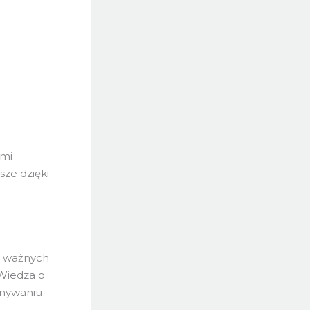
ymi
sze dzięki
e ważnych
 Wiedza o
onywaniu