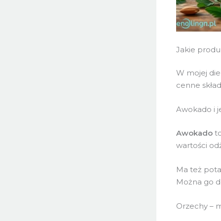
Jakie produ
W mojej die
cenne skład
Awokado i j
Awokado
to
wartości od
Ma też potas
Można go do
Orzechy – m