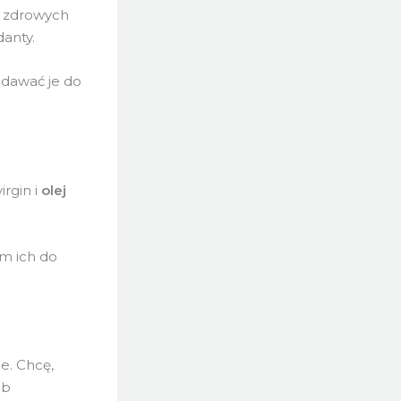
 i zdrowych
danty.
odawać je do
irgin i
olej
am ich do
e. Chcę,
eb