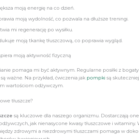
ększa moją energię na co dzień.
rawia moją wydolność, co pozwala na dłuższe treningi.
twia mi regenerację po wysiłku.
ukuje moją tkankę tłuszczową, co poprawia wygląd.
spiera moją aktywność fizyczną
anie pomaga mi być aktywnym. Regularne posiłki z bogat
 są ważne. Na przykład, ćwiczenia jak
pompki
są skuteczniej
m wartościom odżywczym.
owe tłuszcze?
szcze
są kluczowe dla naszego organizmu. Dostarczają on
odżywczych, jak nienasycone kwasy tłuszczowe i witaminy.
między zdrowymi a niezdrowymi tłuszczami pomaga w dok
yborów żywieniowych.