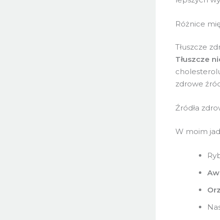
Różnice mię
Tłuszcze zd
Tłuszcze n
cholesterolu
zdrowe źród
Źródła zdro
W moim jadł
Ryb
Aw
Or
Nas