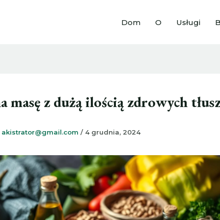
Dom
O
Usługi
B
a masę z dużą ilością zdrowych tłu
z
akistrator@gmail.com
/
4 grudnia, 2024