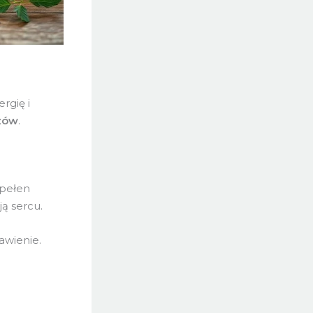
rgię i
czów
.
 pełen
ą sercu.
awienie.