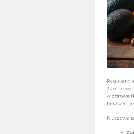
Regularne s
30%! To waż
w
zdrowe t
tłuszcze i j
Kluczowe za
Zd