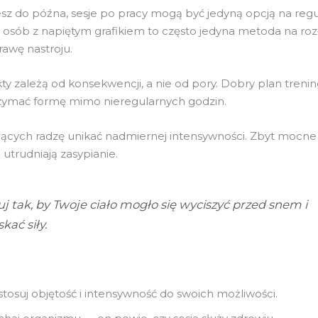
jesz do późna, sesje po pracy mogą być jedyną opcją na reg
la osób z napiętym grafikiem to często jedyna metoda na ro
rawę nastroju.
ty zależą od konsekwencji, a nie od pory. Dobry plan treni
zymać formę mimo nieregularnych godzin.
ących radzę unikać nadmiernej intensywności. Zbyt mocne
utrudniają zasypianie.
j tak, by Twoje ciało mogło się wyciszyć przed snem i
kać siły.
tosuj objętość i intensywność do swoich możliwości.