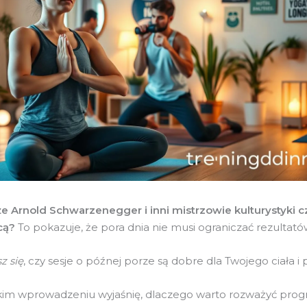
że Arnold Schwarzenegger i inni mistrzowie kulturystyki c
cą?
To pokazuje, że pora dnia nie musi ograniczać rezultató
z się
, czy sesje o późnej porze są dobre dla Twojego ciała i 
kim wprowadzeniu wyjaśnię, dlaczego warto rozważyć pro