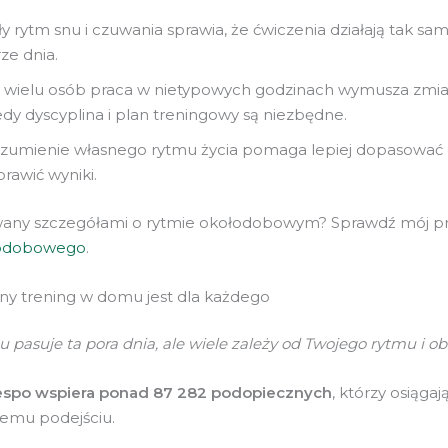
ły rytm snu i czuwania sprawia, że ćwiczenia działają tak sam
ze dnia.
 wielu osób praca w nietypowych godzinach wymusza zmi
dy dyscyplina i plan treningowy są niezbędne.
zumienie własnego rytmu życia pomaga lepiej dopasować cz
rawić wyniki.
wany szczegółami o rytmie okołodobowym? Sprawdź mój p
łodobowego
.
ny trening w domu jest dla każdego
 pasuje ta pora dnia, ale wiele zależy od Twojego rytmu i o
spo wspiera ponad 87 282 podopiecznych
, którzy osiągaj
emu podejściu.