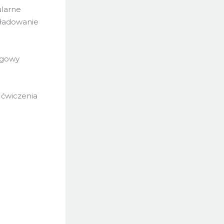
ularne
zładowanie
ngowy
 ćwiczenia