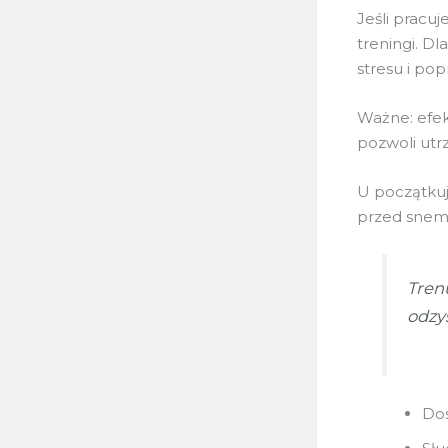
Jeśli pracu
treningi. D
stresu i pop
Ważne: efek
pozwoli utr
U początkuj
przed snem 
Trenu
odzys
Dos