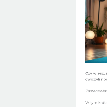
Czy wiesz, 
ćwiczyli no
Zastanawias
W tym krót