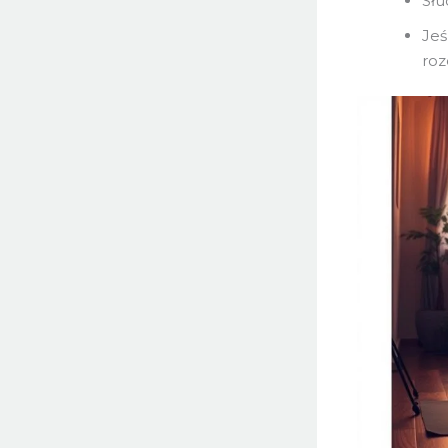
Słu
Jeś
roz