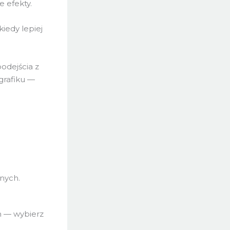
e efekty.
kiedy lepiej
odejścia z
grafiku —
nych.
m — wybierz