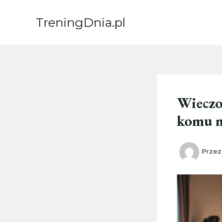
Przejdź
do
TreningDnia.pl
treści
Wieczo
komu m
Prze