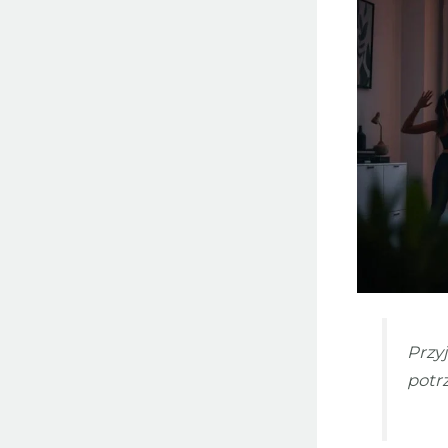
Przy
potrz