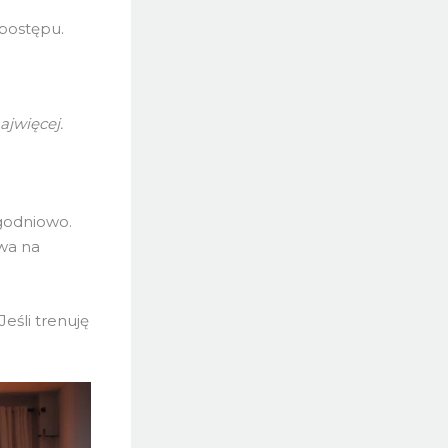
postępu.
ajwięcej.
godniowo.
ywa na
eśli trenuję