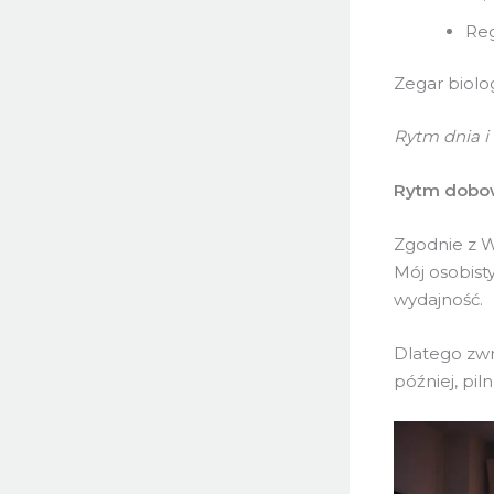
Reg
Zegar biolo
Rytm dnia i 
Rytm dobo
Zgodnie z W
Mój osobisty
wydajność.
Dlatego zwr
później, pi