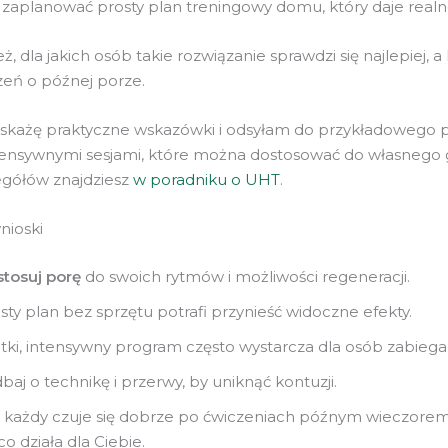
ak zaplanować prosty plan treningowy domu, który daje realn
 dla jakich osób takie rozwiązanie sprawdzi się najlepiej, a 
zeń o późnej porze.
każę praktyczne wskazówki i odsyłam do przykładowego p
ntensywnymi sesjami, które można dostosować do własnego 
egółów znajdziesz
w poradniku o UHT
.
nioski
tosuj porę
do swoich rytmów i możliwości regeneracji.
sty plan bez sprzętu potrafi przynieść widoczne efekty.
tki, intensywny program często wystarcza dla osób zabiega
baj o technikę i przerwy, by uniknąć kontuzji.
 każdy czuje się dobrze po ćwiczeniach późnym wieczore
 co działa dla Ciebie.