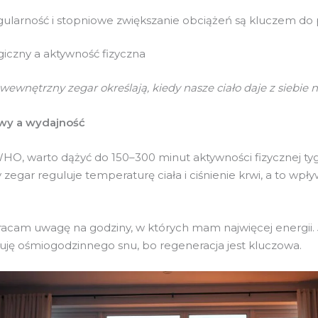
ularność i stopniowe zwiększanie obciążeń są kluczem do 
giczny a aktywność fizyczna
wewnętrzny zegar określają, kiedy nasze ciało daje z siebie n
wy a wydajność
HO, warto dążyć do 150–300 minut aktywności fizycznej ty
 zegar reguluje temperaturę ciała i ciśnienie krwi, a to wpł
acam uwagę na godziny, w których mam najwięcej energii. J
lnuję ośmiogodzinnego snu, bo regeneracja jest kluczowa.