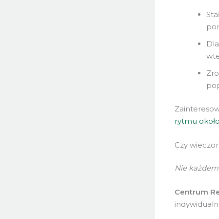
Sta
por
Dla
wte
Zro
pop
Zaintereso
rytmu oko
Czy wieczor
Nie każdemu
Centrum Re
indywidualn