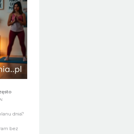
zęsto
w.
planu dnia?
gram bez