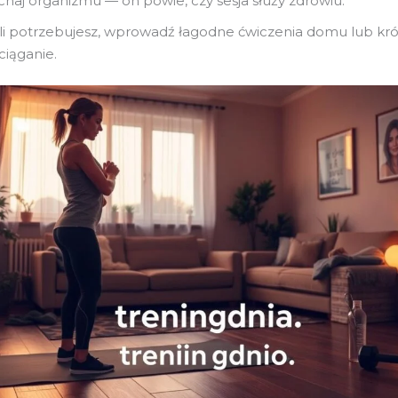
chaj organizmu — on powie, czy sesja służy zdrowiu.
li potrzebujesz, wprowadź łagodne ćwiczenia domu lub kró
ciąganie.