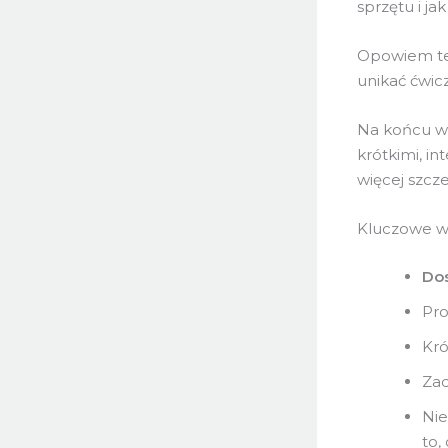
sprzętu i j
Opowiem też,
unikać ćwic
Na końcu ws
krótkimi, i
więcej szcz
Kluczowe w
Dos
Pro
Kró
Zad
Nie
to,