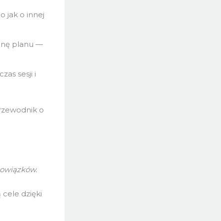
o jak o innej
anę planu —
as sesji i
rzewodnik o
bowiązków.
ą cele dzięki