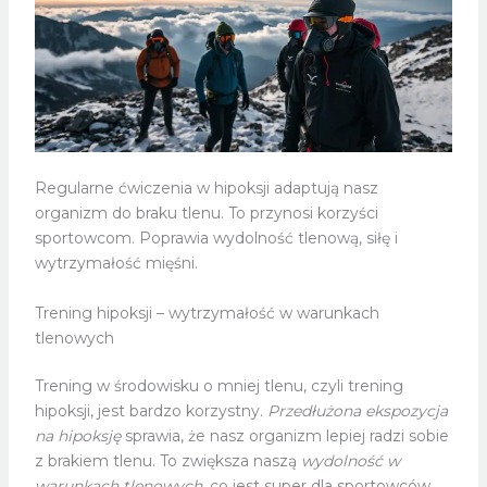
Regularne ćwiczenia w hipoksji adaptują nasz
organizm do braku tlenu. To przynosi korzyści
sportowcom. Poprawia wydolność tlenową, siłę i
wytrzymałość mięśni.
Trening hipoksji – wytrzymałość w warunkach
tlenowych
Trening w środowisku o mniej tlenu, czyli trening
hipoksji, jest bardzo korzystny.
Przedłużona ekspozycja
na hipoksję
sprawia, że nasz organizm lepiej radzi sobie
z brakiem tlenu. To zwiększa naszą
wydolność w
warunkach tlenowych
, co jest super dla sportowców.