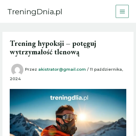
Przejdź
TreningDnia.pl
do
treści
Trening hypoksji – potęguj
wytrzymałość tlenową
Przez
akistrator@gmail.com
/
11 października,
2024