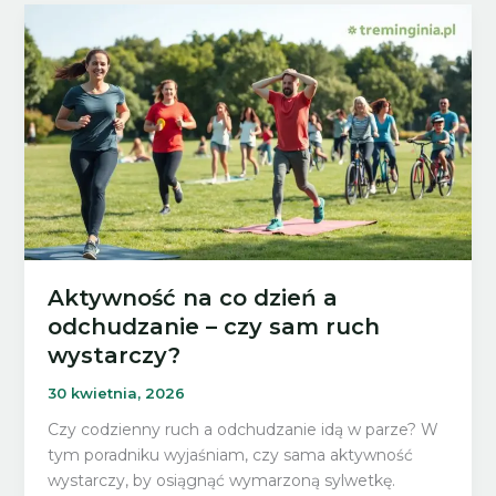
wyniku
–
jak
budować
zdrowy
nawyk
aktywności?
Aktywność na co dzień a
odchudzanie – czy sam ruch
wystarczy?
30 kwietnia, 2026
Czy codzienny ruch a odchudzanie idą w parze? W
tym poradniku wyjaśniam, czy sama aktywność
wystarczy, by osiągnąć wymarzoną sylwetkę.