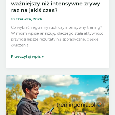
ważniejszy niż intensywne zrywy
raz na jakiś czas?
10 czerwca, 2026
Co wybrać: regularny ruch czy intensywny trening?
W moim wpisie analizuję, dlaczego stała aktywność
przynosi lepsze rezultaty niż sporadyczne, ciężkie
ćwiczenia.
Dlaczego
Przeczytaj wpis »
regularny
ruch
jest
ważniejszy
niż
intensywne
zrywy
raz
na