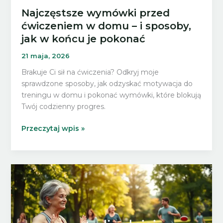
Najczęstsze wymówki przed
ćwiczeniem w domu – i sposoby,
jak w końcu je pokonać
21 maja, 2026
Brakuje Ci sił na ćwiczenia? Odkryj moje
sprawdzone sposoby, jak odzyskać motywacja do
treningu w domu i pokonać wymówki, które blokują
Twój codzienny progres.
Najczęstsze
Przeczytaj wpis »
wymówki
przed
ćwiczeniem
w
domu
–
i
sposoby,