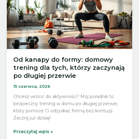
Od kanapy do formy: domowy
trening dla tych, którzy zaczynają
po długiej przerwie
15 czerwca, 2026
Chcesz wrócić do aktywności? Mój poradnik to
bezpieczny trening w domu po długiej przerwie,
który pomoże Ci odzyskać formę bez kontuzji.
Zacznij już dzisiaj!
Od
Przeczytaj wpis »
kanapy