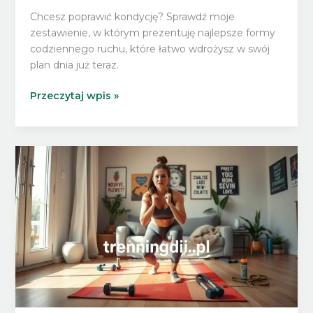
Chcesz poprawić kondycję? Sprawdź moje
zestawienie, w którym prezentuję najlepsze formy
codziennego ruchu, które łatwo wdrożysz w swój
plan dnia już teraz.
Najlepsze
Przeczytaj wpis »
formy
codziennego
ruchu
dla
osób,
które
chcą
poprawić
kondycję