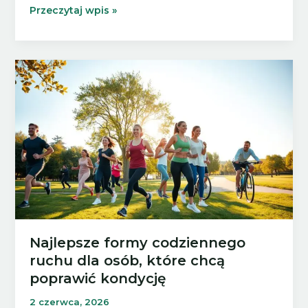
Jak
Przeczytaj wpis »
zachować
regularność
ruchu,
kiedy
każdy
dzień
wygląda
inaczej?
Najlepsze formy codziennego
ruchu dla osób, które chcą
poprawić kondycję
2 czerwca, 2026