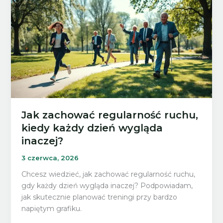
się
nie
zniechęcić
i
nie
popaść
w
obsesję?
Jak zachować regularność ruchu,
kiedy każdy dzień wygląda
inaczej?
3 czerwca, 2026
Chcesz wiedzieć, jak zachować regularność ruchu,
gdy każdy dzień wygląda inaczej? Podpowiadam,
jak skutecznie planować treningi przy bardzo
napiętym grafiku.