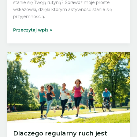
stanie się Twoją rutyną? Sprawdź moje proste
wskazówki, dzięki którym aktywność stanie się
przyjemnością.
Codzienny
Przeczytaj wpis »
ruch
jako
styl
życia
–
jak
zrobić
z
niego
naturalną
część
dnia?
Dlaczego regularny ruch jest