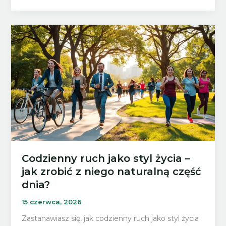
do
formy:
domowy
trening
dla
tych,
którzy
zaczynają
po
długiej
przerwie
Codzienny ruch jako styl życia –
jak zrobić z niego naturalną część
dnia?
15 czerwca, 2026
Zastanawiasz się, jak codzienny ruch jako styl życia