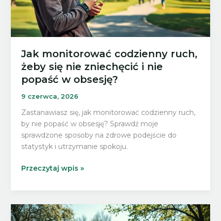
jakiś
czas?
Jak monitorować codzienny ruch,
żeby się nie zniechęcić i nie
popaść w obsesję?
9 czerwca, 2026
Zastanawiasz się, jak monitorować codzienny ruch,
by nie popaść w obsesję? Sprawdź moje
sprawdzone sposoby na zdrowe podejście do
statystyk i utrzymanie spokoju.
Jak
Przeczytaj wpis »
monitorować
codzienny
ruch,
żeby