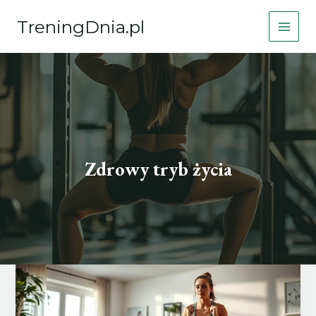
Przejdź
TreningDnia.pl
do
treści
Zdrowy tryb życia