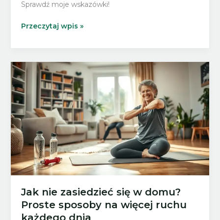
Sprawdź moje wskazówki!
Aktywność
Przeczytaj wpis »
na
co
dzień
a
odchudzanie
–
czy
sam
ruch
wystarczy?
Jak nie zasiedzieć się w domu?
Proste sposoby na więcej ruchu
każdego dnia