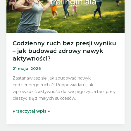
jak
w
końcu
je
pokonać
Codzienny ruch bez presji wyniku
– jak budować zdrowy nawyk
aktywności?
21 maja, 2026
Zastanawiasz się, jak zbudować nawyk
codziennego ruchu? Podpowiadam, jak
wprowadzić aktywność do swojego życia bez presji i
cieszyć się z małych sukcesów.
Codzienny
Przeczytaj wpis »
ruch
bez
presji