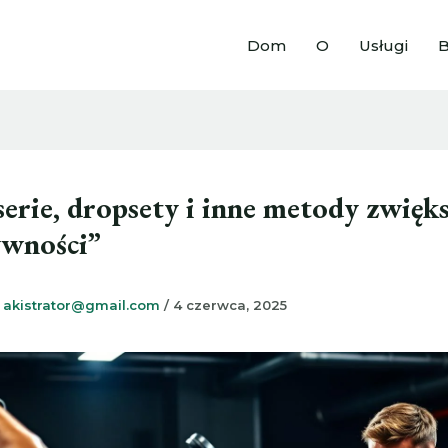
Dom
O
Usługi
B
erie, dropsety i inne metody zwięk
ywności”
z
akistrator@gmail.com
/
4 czerwca, 2025