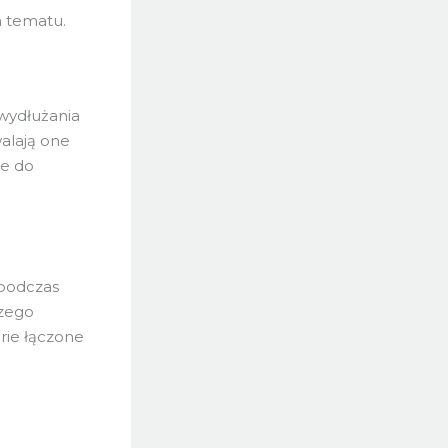
a tematu.
 wydłużania
alają one
ie do
podczas
szego
erie łączone