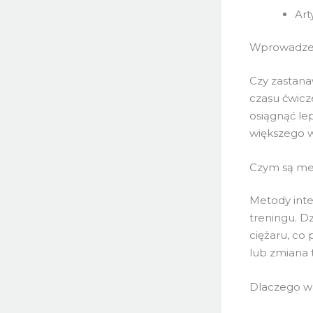
Art
Wprowadzen
Czy zastana
czasu ćwicz
osiągnąć lep
większego w
Czym są met
Metody inten
treningu. D
ciężaru, co 
lub zmiana
Dlaczego wa