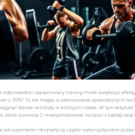
że odpowiednio zaplanowany trening może zwiększyć efek
et o 30%? To nie magia, a zastosowanie sprawdzonych tech
iągnąć lepsze rezultaty w krótszym czasie. W tym artykule
, które pozwolą Ci maksymalizować korzyści z każdej sesji 
e jak superserie i dropsety są często wykorzystywane przez