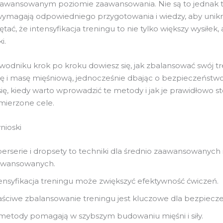
aawansowanym poziomie zaawansowania. Nie są to jednak t
ymagają odpowiedniego przygotowania i wiedzy, aby unikną
ać, że intensyfikacja treningu to nie tylko większy wysiłek, 
i.
odniku krok po kroku dowiesz się, jak zbalansować swój tr
iłę i masę mięśniową, jednocześnie dbając o bezpieczeństwo
się, kiedy warto wprowadzić te metody i jak je prawidłowo s
mierzone cele.
nioski
erserie i dropsety to techniki dla średnio zaawansowanych 
awansowanych.
ensyfikacja treningu może zwiększyć efektywność ćwiczeń.
ściwe zbalansowanie treningu jest kluczowe dla bezpiecz
metody pomagają w szybszym budowaniu mięśni i siły.