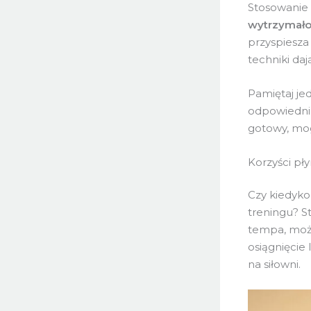
Stosowanie 
wytrzymało
przyspiesza
techniki daj
Pamiętaj je
odpowiednie
gotowy, mog
Korzyści pł
Czy kiedyko
treningu? S
tempa, może
osiągnięcie
na siłowni.