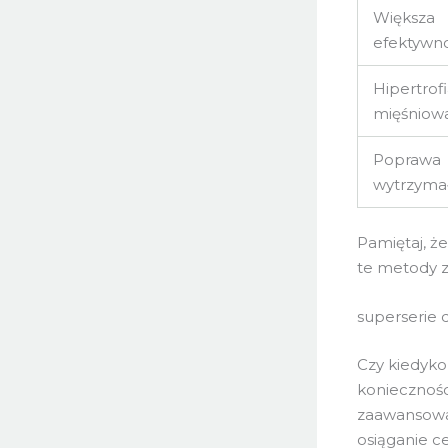
Większa
efektywn
Hipertrof
mięśniow
Poprawa
wytrzymał
Pamiętaj, ż
te metody z
superserie 
Czy kiedyko
koniecznośc
zaawansowan
osiąganie c