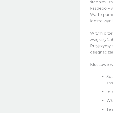
średnim i z
każdego – w
Warto pamięt
lepsze wynik
W tym przew
zwiększyć s
Przyjrzymy 
osiągnąć za
Kluczowe w
Sup
za
Int
Wła
Te 