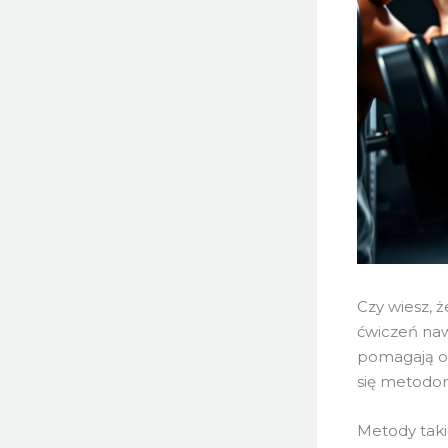
Czy wiesz, 
ćwiczeń naw
pomagają os
się metodom
Metody taki