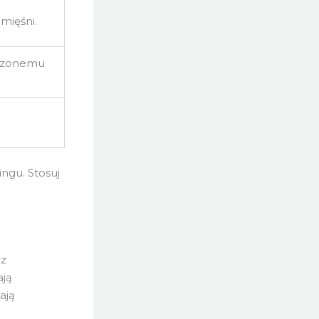
mięśni.
kszonemu
ngu. Stosuj
ez
ają
ają