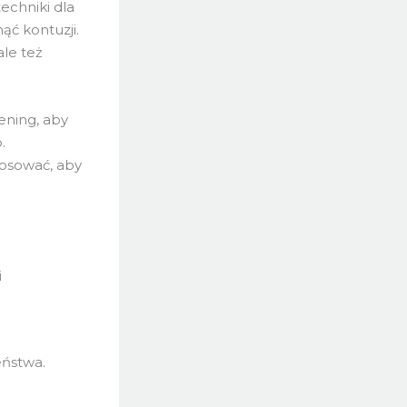
echniki dla
ć kontuzji.
ale też
ening, aby
.
tosować, aby
i
eństwa.