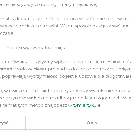
 się na szybszy wzrost siły i masy mięśniowej.
hniki
wykonania ćwiczeń, np. poprzez skrócenie przerw międ
większe obciążenie mięśni. W ten sposób osiągasz swój
cel
czasie.
pertrofię i wytrzymałość mięśni
ają również pozytywny wpływ na hipertrofię mięśniową. Z
órzeń
i większy
ciężar
prowadzą do lepszego rozwoju mięśni
poprawiają wytrzymałość, co jest kluczowe dla długotrwałe
, w ćwiczeniach takich jak przysiady czy wyciskanie, zastos
e przynieść widoczne rezultaty już po kilku tygodniach. Wię
na temat tych metod znajdziesz w
tym artykule
.
zyść
Opis