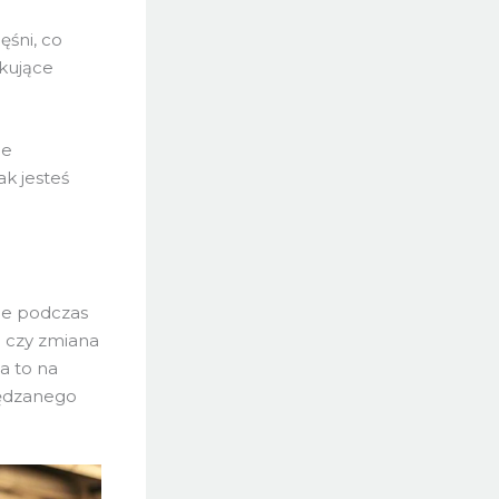
e
ęśni, co
ikujące
ne
ak jesteś
sie podczas
e czy zmiana
a to na
pędzanego