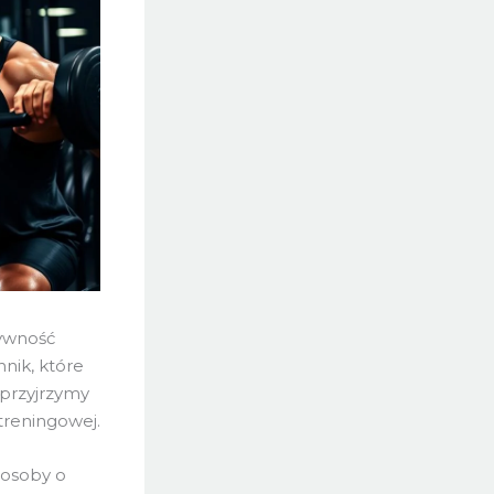
tywność
nik, które
 przyjrzymy
treningowej.
 osoby o