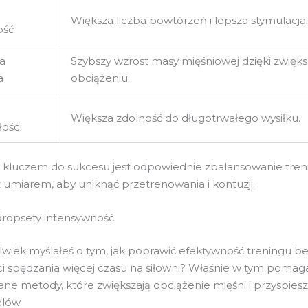
Większa liczba powtórzeń i lepsza stymulacja 
ość
ia
Szybszy wzrost masy mięśniowej dzięki zwię
a
obciążeniu.
Większa zdolność do długotrwałego wysiłku.
ości
e kluczem do sukcesu jest odpowiednie zbalansowanie treni
 umiarem, aby uniknąć przetrenowania i kontuzji.
dropsety intensywność
lwiek myślałeś o tym, jak poprawić efektywność treningu b
i spędzania więcej czasu na siłowni? Właśnie w tym pomag
e metody, które zwiększają obciążenie mięśni i przyspiesz
elów.