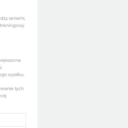
zy seriami,
treningowy
większona
.
go wysiłku.
owanie tych
cej