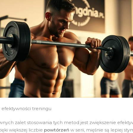
 efektywności treningu
wnych zalet stosowania tych metod jest zwiększenie efekty
ięki większej liczbie
powtórzeń
w serii, mięśnie są lepiej st