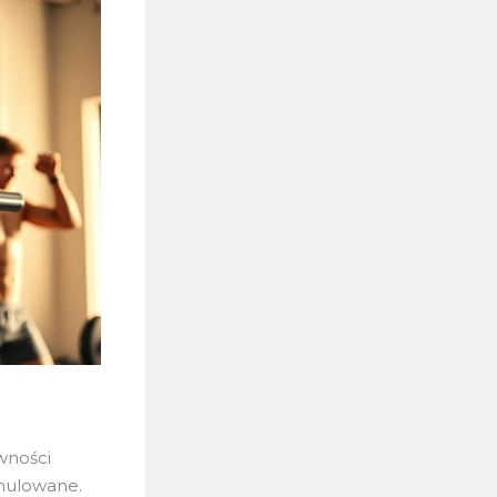
wności
ymulowane.