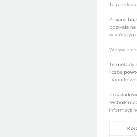
To przekłada
Zmiana
tec
pozwala na 
w krótszym 
Wpływ na hi
Te metody m
liczba
powt
Dodatkowo, 
Przykładowo
technik moż
informacji 
Kor