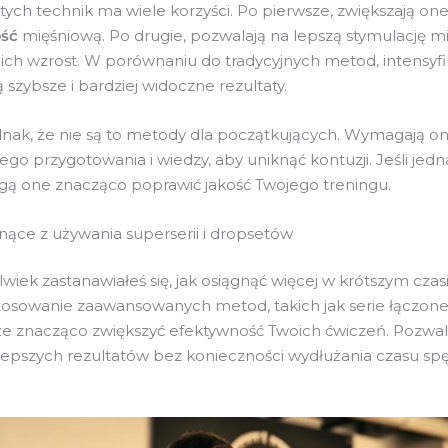
tych technik ma wiele korzyści. Po pierwsze, zwiększają on
ść
mięśniową. Po drugie, pozwalają na lepszą stymulację mi
 ich wzrost. W porównaniu do tradycyjnych metod, intensyf
ą szybsze i bardziej widoczne rezultaty.
dnak, że nie są to metody dla początkujących. Wymagają o
go przygotowania i wiedzy, aby uniknąć kontuzji. Jeśli jedn
ą one znacząco poprawić jakość Twojego treningu.
ynące z używania superserii i dropsetów
lwiek zastanawiałeś się, jak osiągnąć więcej w krótszym cza
tosowanie zaawansowanych metod, takich jak serie łączon
 znacząco zwiększyć efektywność Twoich ćwiczeń. Pozwal
 lepszych rezultatów bez konieczności wydłużania czasu s