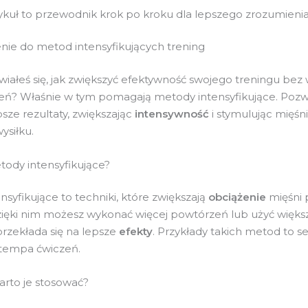
ykuł to przewodnik krok po kroku dla lepszego zrozumieni
ie do metod intensyfikujących trening
wiałeś się, jak zwiększyć efektywność swojego treningu bez
eń? Właśnie w tym pomagają metody intensyfikujące. Pozw
sze rezultaty, zwiększając
intensywność
i stymulując mięśn
ysiłku.
ody intensyfikujące?
syfikujące to techniki, które zwiększają
obciążenie
mięśni 
zięki nim możesz wykonać więcej powtórzeń lub użyć więk
przekłada się na lepsze
efekty
. Przykłady takich metod to s
 tempa ćwiczeń.
rto je stosować?