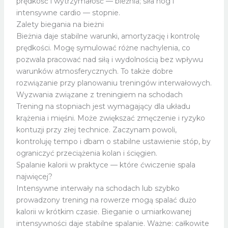
prędkość i wytrzymałość — bieżnia; siła nóg i
intensywne cardio — stopnie.
Zalety biegania na bieżni
Bieżnia daje stabilne warunki, amortyzację i kontrolę
prędkości. Mogę symulować różne nachylenia, co
pozwala pracować nad siłą i wydolnością bez wpływu
warunków atmosferycznych. To także dobre
rozwiązanie przy planowaniu treningów interwałowych.
Wyzwania związane z treningiem na schodach
Trening na stopniach jest wymagający dla układu
krążenia i mięśni. Może zwiększać zmęczenie i ryzyko
kontuzji przy złej technice. Zaczynam powoli,
kontroluję tempo i dbam o stabilne ustawienie stóp, by
ograniczyć przeciążenia kolan i ścięgien.
Spalanie kalorii w praktyce — które ćwiczenie spala
najwięcej?
Intensywne interwały na schodach lub szybko
prowadzony trening na rowerze mogą spalać dużo
kalorii w krótkim czasie. Bieganie o umiarkowanej
intensywności daje stabilne spalanie. Ważne: całkowite