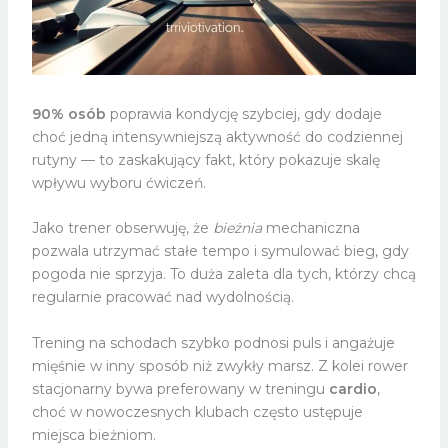
90% osób
poprawia kondycję szybciej, gdy dodaje
choć jedną intensywniejszą aktywność do codziennej
rutyny — to zaskakujący fakt, który pokazuje skalę
wpływu wyboru ćwiczeń.
Jako trener obserwuję, że
bieżnia
mechaniczna
pozwala utrzymać stałe tempo i symulować bieg, gdy
pogoda nie sprzyja. To duża zaleta dla tych, którzy chcą
regularnie pracować nad wydolnością.
Trening na schodach szybko podnosi puls i angażuje
mięśnie w inny sposób niż zwykły marsz. Z kolei rower
stacjonarny bywa preferowany w treningu
cardio
,
choć w nowoczesnych klubach często ustępuje
miejsca bieżniom.