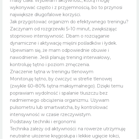
masy ciała. Wybieram aktywność, którą mogę
wykonywać często i z przyjemnością, bo to przynosi
największe długofalowe korzyści.
Jak przygotować organizm do efektywnego treningu?
Zaczynam od rozgrzewki 5–10 minut, zwiększając
stopniowo intensywność. Dbam o rozciąganie
dynamiczne i aktywację mięśni pośladków i łydek.
Upewniam się, że mam odpowiednie obuwie i
nawodnienie. Jeśli planuję trening interwałowy,
kontroluję tętno i poziom zmęczenia.
Znaczenie tętna w treningu tlenowym
Monitoruję tętno, by ćwiczyć w strefie tlenowej
(zwykle 60–80% tętna maksymalnego). Dzięki temu
poprawiam wydolność i spalanie tłuszczu bez
nadmiernego obciążenia organizmu. Używam
pulsometru lub smartwatcha, by kontrolować
intensywność w czasie rzeczywistym.
Podstawy techniki i ergonomii
Technika zależy od aktywności: na rowerze utrzymuję
neutralne ułożenie kręgosłupa i lekkie ugięcie łokci,