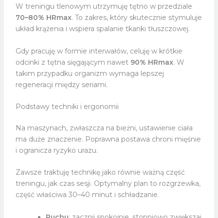
W treningu tlenowym utrzymuję tętno w przedziale
70–80% HRmax
. To zakres, który skutecznie stymuluje
układ krążenia i wspiera spalanie tkanki tłuszczowej.
Gdy pracuję w formie interwałów, celuję w krótkie
odcinki z tętna sięgającym nawet
90% HRmax
. W
takim przypadku organizm wymaga lepszej
regeneracji między seriami.
Podstawy techniki i ergonomii
Na maszynach, zwłaszcza na bieżni, ustawienie ciała
ma duże znaczenie. Poprawna postawa chroni mięśnie
i ogranicza ryzyko urazu.
Zawsze traktuję technikę jako równie ważną część
treningu, jak czas sesji. Optymalny plan to rozgrzewka,
część właściwa 30–40 minut i schładzanie.
Ruchu
: zacznij spokojnie, stopniowo zwiększaj