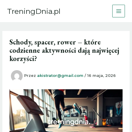
Przejdź
TreningDnia.pl
do
treści
Schody, spacer, rower – które
codzienne aktywności dają najwięcej
korzyści?
Przez
akistrator@gmail.com
/
16 maja, 2026