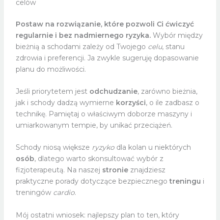
celów
Postaw na rozwiązanie, które pozwoli Ci ćwiczyć
regularnie i bez nadmiernego ryzyka.
Wybór między
bieżnią a schodami zależy od Twojego
celu
, stanu
zdrowia i preferencji. Ja zwykle sugeruję dopasowanie
planu do możliwości.
Jeśli priorytetem jest
odchudzanie
, zarówno bieżnia,
jak i schody dadzą wymierne
korzyści
, o ile zadbasz o
technikę. Pamiętaj o właściwym doborze maszyny i
umiarkowanym tempie, by unikać przeciążeń.
Schody niosą większe
ryzyko
dla kolan u niektórych
osób
, dlatego warto skonsultować wybór z
fizjoterapeutą. Na naszej
stronie
znajdziesz
praktyczne porady dotyczące bezpiecznego
treningu
i
treningów
cardio
.
Mój ostatni wniosek: najlepszy plan to ten, który