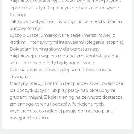
mięśniową i stabilizację stawów. Regularność przynosi
lepsze rezultaty niż sporadyczne, bardzo intensywne
treningi.
Jak łączyć aktywności, by osiągnąć cele odchudzania i
budowy formy?
Łączę dłuższe, umiarkowane sesje (marsz, rower) z
krótkimi, intensywnymi interwałami (bieganie, stopnie).
Dokładam trening siłowy dla wzrostu masy
mięśniowej, co wspiera metabolizm. Kontroluję dietę i
sen — bez nich efekty będą ograniczone.
Czy maszyny w siłowni są lepsze niż ćwiczenia na
zewnątrz?
Maszyny oferują kontrolę i bezpieczeństwo, zwłaszcza
dla początkujących lub przy pracy nad określonymi
grupami mięśni. Z kolei trening na zewnątrz dostarcza
zmiennego terenu i bodźców funkcjonalnych.
Wybieram to, co najlepiej pasuje do mojego planu i
dostępności czasu.