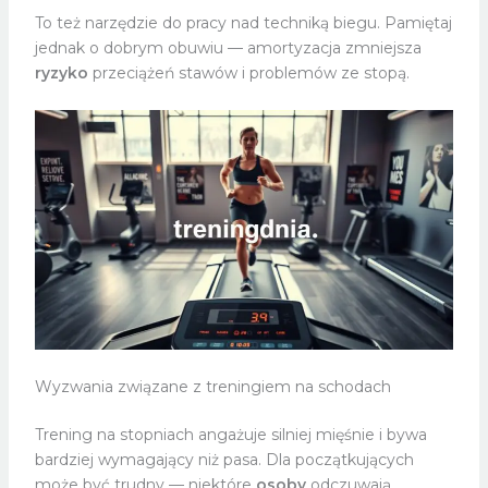
To też narzędzie do pracy nad techniką biegu. Pamiętaj
jednak o dobrym obuwiu — amortyzacja zmniejsza
ryzyko
przeciążeń stawów i problemów ze stopą.
Wyzwania związane z treningiem na schodach
Trening na stopniach angażuje silniej mięśnie i bywa
bardziej wymagający niż pasa. Dla początkujących
może być trudny — niektóre
osoby
odczuwają