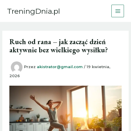
Przejdź
TreningDnia.pl
do
treści
Ruch od rana – jak zacząć dzień
aktywnie bez wielkiego wysiłku?
Przez
akistrator@gmail.com
/
19 kwietnia,
2026