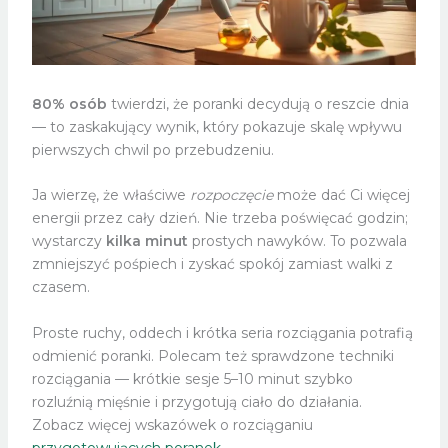
80% osób
twierdzi, że poranki decydują o reszcie dnia
— to zaskakujący wynik, który pokazuje skalę wpływu
pierwszych chwil po przebudzeniu.
Ja wierzę, że właściwe
rozpoczęcie
może dać Ci więcej
energii przez cały dzień. Nie trzeba poświęcać godzin;
wystarczy
kilka minut
prostych nawyków. To pozwala
zmniejszyć pośpiech i zyskać spokój zamiast walki z
czasem.
Proste ruchy, oddech i krótka seria rozciągania potrafią
odmienić poranki. Polecam też sprawdzone techniki
rozciągania — krótkie sesje 5–10 minut szybko
rozluźnią mięśnie i przygotują ciało do działania.
Zobacz więcej wskazówek o rozciąganiu
przygotowujących poranek
.