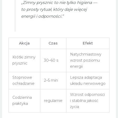
„Zimny prysznic to nie tylko higiena —
to prosty rytuał, który daje więcej
energii i odporności.”
Akcja
Czas
Efekt
Natychmiastowy
Krótki zimny
30–60 s
wzrost poziomu
prysznic
energii
Stopniowe
Lepsza adaptacja
2–5 min
ochładzanie
układu nerwowego
Wzrost odporności
Codzienna
regularnie
i stabilna jakość
praktyka
życia