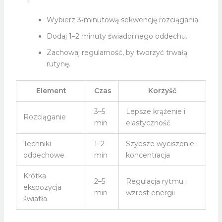
Wybierz 3‑minutową sekwencję rozciągania.
Dodaj 1–2 minuty świadomego oddechu.
Zachowaj regularność, by tworzyć trwałą
rutynę.
Element
Czas
Korzyść
3–5
Lepsze krążenie i
Rozciąganie
min
elastyczność
Techniki
1–2
Szybsze wyciszenie i
oddechowe
min
koncentracja
Krótka
2–5
Regulacja rytmu i
ekspozycja
min
wzrost energii
światła