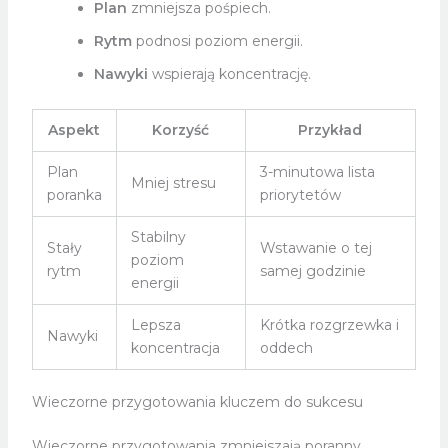
Plan
zmniejsza pośpiech.
Rytm
podnosi poziom energii.
Nawyki
wspierają koncentrację.
Aspekt
Korzyść
Przykład
Plan
3-minutowa lista
Mniej stresu
poranka
priorytetów
Stabilny
Stały
Wstawanie o tej
poziom
rytm
samej godzinie
energii
Lepsza
Krótka rozgrzewka i
Nawyki
koncentracja
oddech
Wieczorne przygotowania kluczem do sukcesu
Wieczorne przygotowania zmniejszają poranny