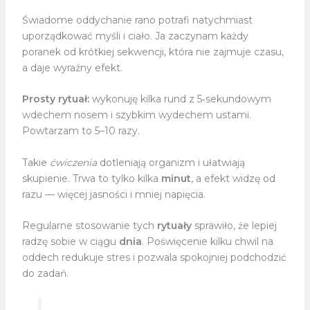
Świadome oddychanie rano potrafi natychmiast
uporządkować myśli i ciało. Ja zaczynam każdy
poranek od krótkiej sekwencji, która nie zajmuje czasu,
a daje wyraźny efekt.
Prosty rytuał:
wykonuję kilka rund z 5‑sekundowym
wdechem nosem i szybkim wydechem ustami.
Powtarzam to 5–10 razy.
Takie
ćwiczenia
dotleniają organizm i ułatwiają
skupienie. Trwa to tylko kilka
minut
, a efekt widzę od
razu — więcej jasności i mniej napięcia.
Regularne stosowanie tych
rytuały
sprawiło, że lepiej
radzę sobie w ciągu
dnia
. Poświęcenie kilku chwil na
oddech redukuje stres i pozwala spokojniej podchodzić
do zadań.