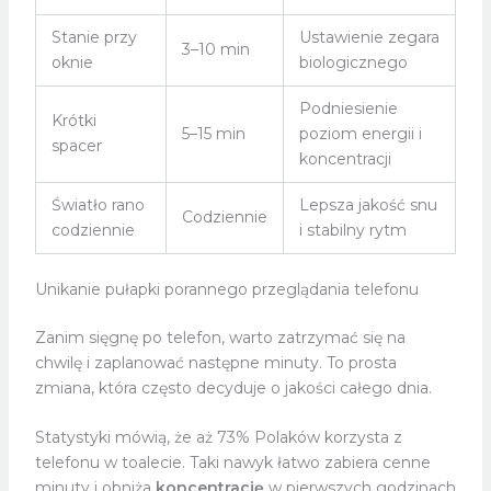
Stanie przy
Ustawienie zegara
3–10 min
oknie
biologicznego
Podniesienie
Krótki
5–15 min
poziom energii i
spacer
koncentracji
Światło rano
Lepsza jakość snu
Codziennie
codziennie
i stabilny rytm
Unikanie pułapki porannego przeglądania telefonu
Zanim sięgnę po telefon, warto zatrzymać się na
chwilę i zaplanować następne minuty. To prosta
zmiana, która często decyduje o jakości całego dnia.
Statystyki mówią, że aż 73% Polaków korzysta z
telefonu w toalecie. Taki nawyk łatwo zabiera cenne
minuty i obniża
koncentrację
w pierwszych godzinach