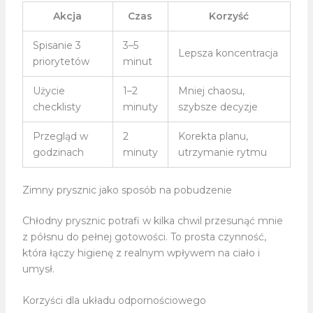
Akcja
Czas
Korzyść
Spisanie 3
3–5
Lepsza koncentracja
priorytetów
minut
Użycie
1–2
Mniej chaosu,
checklisty
minuty
szybsze decyzje
Przegląd w
2
Korekta planu,
godzinach
minuty
utrzymanie rytmu
Zimny prysznic jako sposób na pobudzenie
Chłodny prysznic potrafi w kilka chwil przesunąć mnie
z półsnu do pełnej gotowości. To prosta czynność,
która łączy higienę z realnym wpływem na ciało i
umysł.
Korzyści dla układu odpornościowego