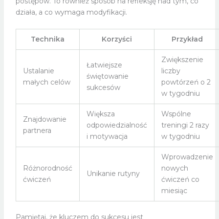
postępów. To również sposób na refleksję nad tym, co
działa, a co wymaga modyfikacji.
Technika
Korzyści
Przykład
Zwiększenie
Łatwiejsze
Ustalanie
liczby
świętowanie
małych celów
powtórzeń o 2
sukcesów
w tygodniu
Większa
Wspólne
Znajdowanie
odpowiedzialność
treningi 2 razy
partnera
i motywacja
w tygodniu
Wprowadzenie
Różnorodność
nowych
Unikanie rutyny
ćwiczeń
ćwiczeń co
miesiąc
Pamiętaj, że kluczem do sukcesu jest