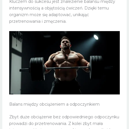
Kluczem do sukcesu jest znalezienie balansu między
intensywnością a objętością ćwiczeń. Dzięki temu
organizm może się adaptować, unikając
przetrenowania i zmęczenia.
Balans między obciążeniem a odpoczynkiem
Zbyt duże obciążenie bez odpowiedniego odpoczynku
prowadzi do przetrenowania. Z kolei zbyt mała