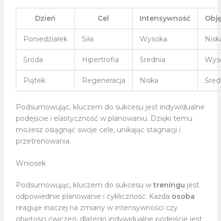
Dzień
Cel
Intensywność
Obję
Poniedziałek
Siła
Wysoka
Nisk
Środa
Hipertrofia
Średnia
Wys
Piątek
Regeneracja
Niska
Śred
Podsumowując, kluczem do sukcesu jest indywidualne
podejście i elastyczność w planowaniu. Dzięki temu
możesz osiągnąć swoje cele, unikając stagnacji i
przetrenowania.
Wniosek
Podsumowując, kluczem do sukcesu w
treningu
jest
odpowiednie planowanie i cykliczność. Każda
osoba
reaguje inaczej na zmiany w intensywności czy
objętości ćwiczeń, dlatego indywidualne podejście jest