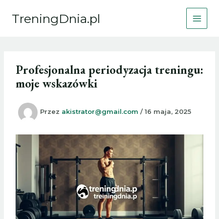
Przejdź
TreningDnia.pl
do
treści
Profesjonalna periodyzacja treningu:
moje wskazówki
Przez
akistrator@gmail.com
/
16 maja, 2025