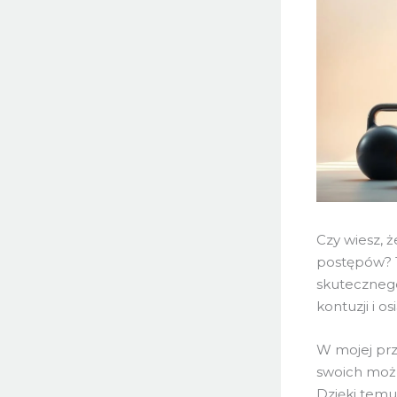
Czy wiesz, 
postępów? 
skutecznego
kontuzji i o
W mojej prz
swoich możli
Dzięki temu