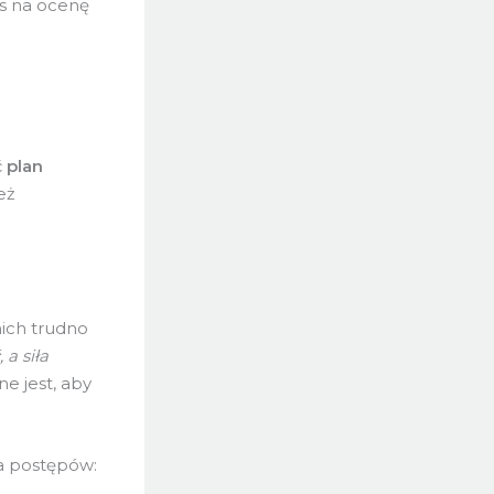
as na ocenę
ć
plan
eż
nich trudno
a siła
e jest, aby
ia postępów: