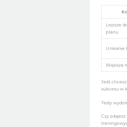
Ko
Lepsze d
planu
Unikanie 
Większa 
Jeśli chcesz
sukcesu w k
Testy wydoln
Czy zdajesz
treningowyc