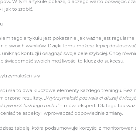
pów. W tym artykule pokażę, dlaczego warto poświęcić cz
i jak to zrobić.
łu
em tego artykułu jest pokazanie, jak ważne jest regularne
ie swoich wyników. Dzięki temu możesz lepiej dostosowa
, uniknąć kontuzji i osiągnąć swoje cele szybciej. Chcę równi
 że świadomość swoich możliwości to klucz do sukcesu.
trzymałości i siły
ć i siła to dwa kluczowe elementy każdego treningu. Bez 
mierzone rezultaty.
„Wytrzymałość pozwala ci dłużej ćwiczyć, 
ektywność każdego ruchu”
– mówi ekspert. Dlatego tak ważn
oceniać te aspekty i wprowadzać odpowiednie zmiany.
jdziesz tabelę, która podsumowuje korzyści z monitorowan