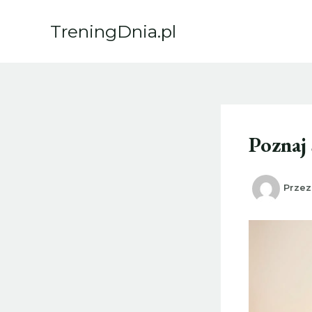
Przejdź
do
TreningDnia.pl
treści
Poznaj 
Prze