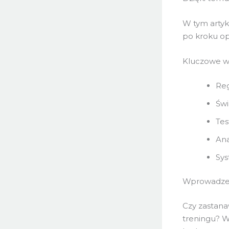
W tym artyk
po kroku opo
Kluczowe w
Reg
Świ
Tes
Ana
Sys
Wprowadze
Czy zastana
treningu? W