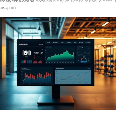
ematyczna ocena
pozwala nie tylko śledzić rozwój, ale też 
zeciążeń.