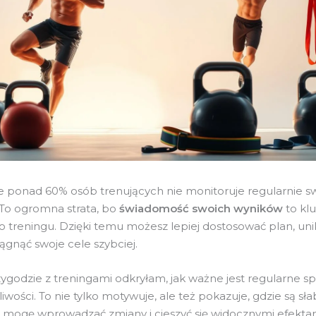
że ponad 60% osób trenujących nie monitoruje regularnie s
To ogromna strata, bo
świadomość swoich wyników
to kl
 treningu. Dzięki temu możesz lepiej dostosować plan, un
siągnąć swoje cele szybciej.
ygodzie z treningami odkryłam, jak ważne jest regularne s
wości. To nie tylko motywuje, ale też pokazuje, gdzie są sł
 mogę wprowadzać zmiany i cieszyć się widocznymi efektam