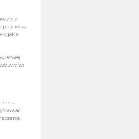
 pozwala
ie przynoszą
sz, jakie
, łatwiej
mość swoich
ki temu
yfikować
naczenie.