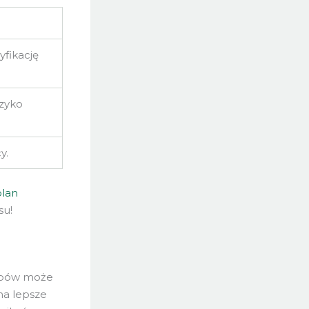
fikację
yzyko
y.
plan
su!
tępów może
na lepsze