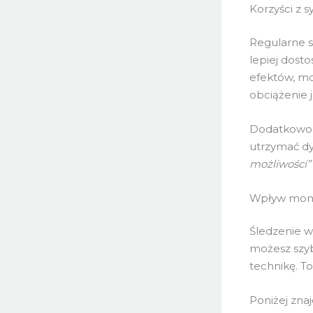
Korzyści z 
Regularne s
lepiej dost
efektów, moż
obciążenie 
Dodatkowo, 
utrzymać dy
możliwości”
Wpływ moni
Śledzenie 
możesz szy
technikę. T
Poniżej zna