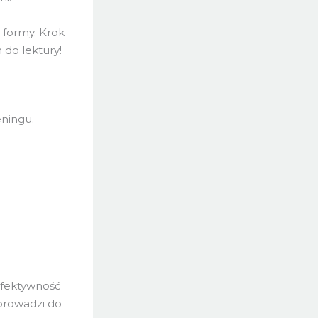
 formy. Krok
 do lektury!
ningu.
efektywność
prowadzi do