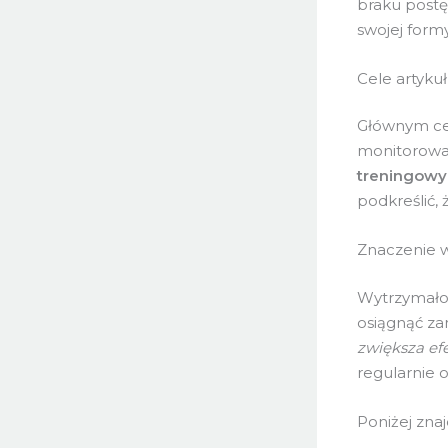
braku postę
swojej formy 
Cele artyku
Głównym cel
monitorowan
treningowy
podkreślić,
Znaczenie wy
Wytrzymałoś
osiągnąć za
zwiększa ef
regularnie 
Poniżej zna