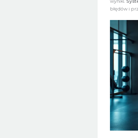
wyniki.
Syst
błędów i pr