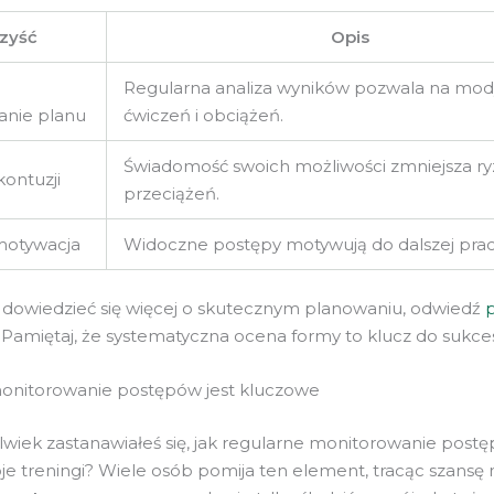
zyść
Opis
Regularna analiza wyników pozwala na mody
anie planu
ćwiczeń i obciążeń.
Świadomość swoich możliwości zmniejsza r
kontuzji
przeciążeń.
motywacja
Widoczne postępy motywują do dalszej prac
z dowiedzieć się więcej o skutecznym planowaniu, odwiedź
. Pamiętaj, że systematyczna ocena formy to klucz do sukce
onitorowanie postępów jest kluczowe
lwiek zastanawiałeś się, jak regularne monitorowanie pos
je treningi? Wiele osób pomija ten element, tracąc szansę 