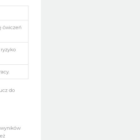
ę ćwiczeń
 ryzyko
acy.
lucz do
h wyników
też