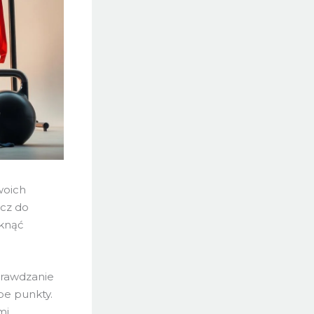
woich
ucz do
iknąć
prawdzanie
abe punkty.
i.