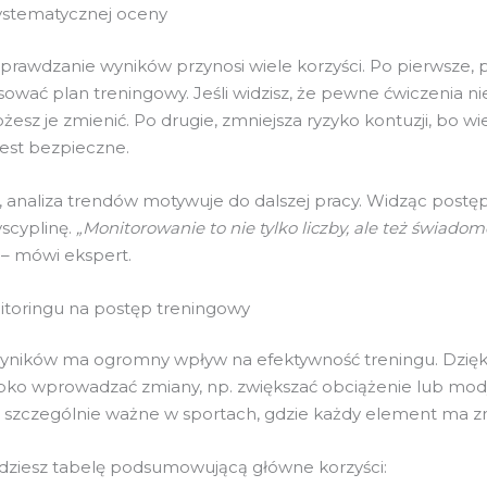
systematycznej oceny
prawdzanie wyników przynosi wiele korzyści. Po pierwsze,
osować plan treningowy. Jeśli widzisz, że pewne ćwiczenia n
esz je zmienić. Po drugie, zmniejsza ryzyko kontuzji, bo wie
jest bezpieczne.
analiza trendów motywuje do dalszej pracy. Widząc postępy
scyplinę.
„Monitorowanie to nie tylko liczby, ale też świado
– mówi ekspert.
toringu na postęp treningowy
wyników ma ogromny wpływ na efektywność treningu. Dzię
bko wprowadzać zmiany, np. zwiększać obciążenie lub mod
o szczególnie ważne w sportach, gdzie każdy element ma z
jdziesz tabelę podsumowującą główne korzyści: