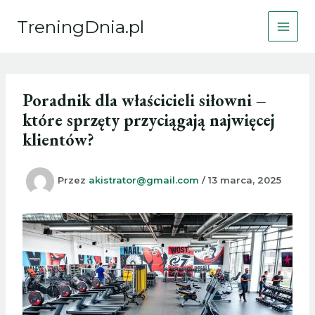
Przejdź
TreningDnia.pl
do
treści
Poradnik dla właścicieli siłowni –
które sprzęty przyciągają najwięcej
klientów?
Przez
akistrator@gmail.com
/
13 marca, 2025