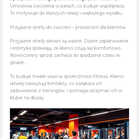
Umożliwia ćwiczenia w parach, co buduje współpracę.
To motywuje do lepszych relacji i większego wysiłku.
Przyjazne strefy do ćwiczeń – przestrzeń dla klientów
Przyjazne strefy siłowni są ważne. Dobre zaplanowanie
i estetyka sprawiają, że klienci czują się komfortowo.
Nowoczesny sprzęt zachęca do spędzania czasu w
grupie.
To buduje trwałe więzi w społeczności fitness. Klienci
łatwiej nawiązują kontakty, co zwiększa ich
zadowolenie z treningów. I pomaga utrzymać ich w
klubie na dłużej.