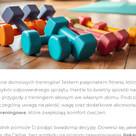
ecie domowych treningów! Jestem pasjonatem fitness, który
wybór odpowiedniego sprzętu. Hantle to świetny sposób na
e przygody z treningiem siłowym we własnym domu. Podcz
zególną uwagę na jakość, wagę oraz dodatkowe akcesoria, 
 treningowe
, które zwiększają komfort ćwiczeń.
nik pomoże Ci podjąć świadomą decyzję. Dowiesz się, jakie
e dla Ciebie, bez względu na poziom zaawansowania.
Ręka