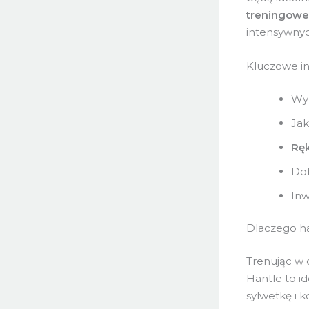
treningowe
intensywnyc
Kluczowe i
Wyb
Jak
Ręk
Dob
Inw
Dlaczego h
Trenując w 
Hantle to i
sylwetkę i 