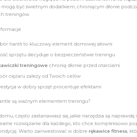
mogą być świetnym dodatkiem, chroniącym dłonie podcz
h treningów.
nformacje
ór hantli to kluczowy element domowej siłowni
ość sprzętu decyduje o bezpieczeństwie treningu
awiczki treningowe
chronią dłonie przed otarciami
ór ciężaru zależy od Twoich celów
estycja w dobry sprzęt procentuje efektami
antle są ważnym elementem treningu?
domu, często zastanawiasz się, jakie narzędzia są naprawdę
dealne rozwiązanie dla każdego, kto chce kompleksowo po
kondycję. Warto zainwestować w dobre
rękawice fitness
, kt