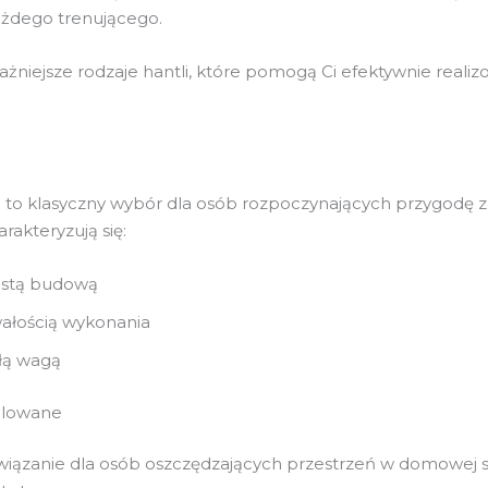
ażdego trenującego.
ażniejsze rodzaje hantli, które pomogą Ci efektywnie realiz
e
e to klasyczny wybór dla osób rozpoczynających przygodę z
rakteryzują się:
ostą budową
ałością wykonania
łą wagą
ulowane
wiązanie dla osób oszczędzających przestrzeń w domowej si