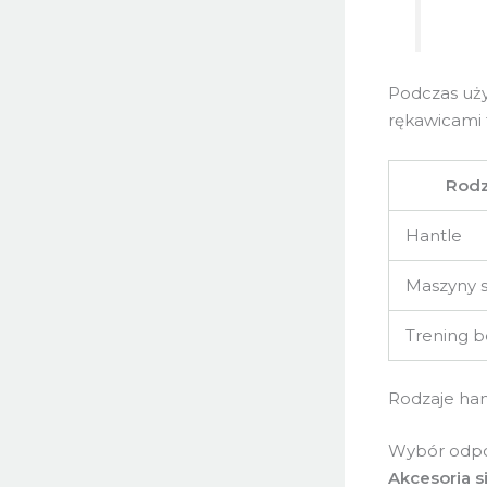
Podczas uży
rękawicami f
Rodz
Hantle
Maszyny s
Trening b
Rodzaje han
Wybór odpow
Akcesoria s