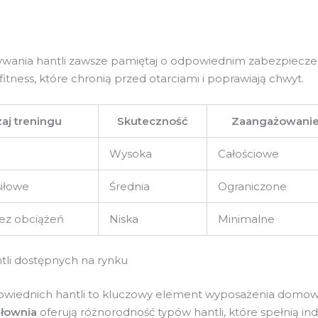
wania hantli zawsze pamiętaj o odpowiednim zabezpieczen
itness, które chronią przed otarciami i poprawiają chwyt.
aj treningu
Skuteczność
Zaangażowanie
Wysoka
Całościowe
iłowe
Średnia
Ograniczone
ez obciążeń
Niska
Minimalne
tli dostępnych na rynku
iednich hantli to kluczowy element wyposażenia domowej
iłownia
oferują różnorodność typów hantli, które spełnią in