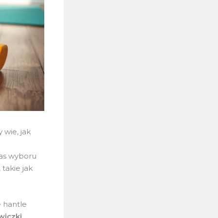
 wie, jak
as wyboru
takie jak
 hantle
wiczki