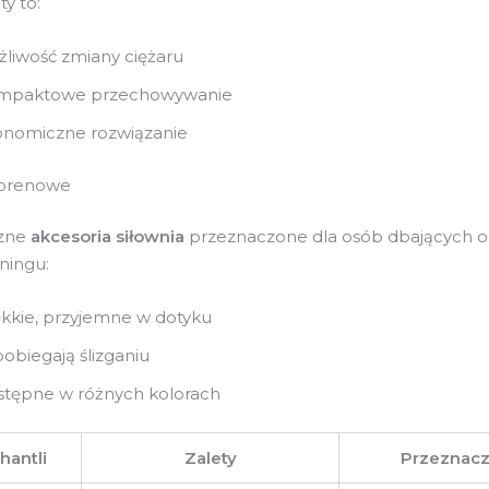
y to:
liwość zmiany ciężaru
mpaktowe przechowywanie
nomiczne rozwiązanie
oprenowe
czne
akcesoria siłownia
przeznaczone dla osób dbających o 
ningu:
kkie, przyjemne w dotyku
obiegają ślizganiu
tępne w różnych kolorach
hantli
Zalety
Przeznacz