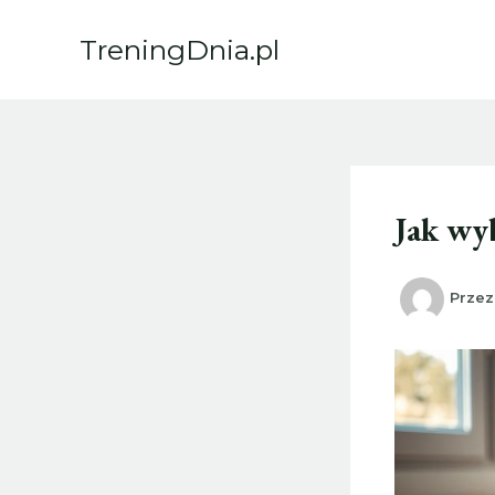
Przejdź
do
TreningDnia.pl
treści
Jak wy
Prze