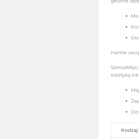
główne zalet
Moż
Ko
Eko
Hantle ne
Specjalisty
estetykę tre
Mię
Zap
Dos
Rodzaj 