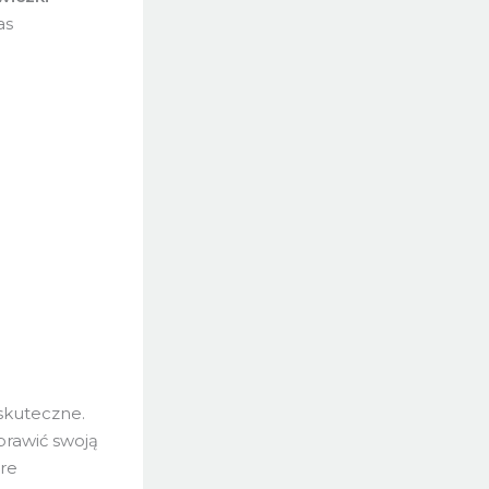
as
 skuteczne.
prawić swoją
óre