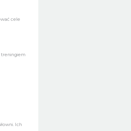
ować cele
 treningiem
łowni. Ich