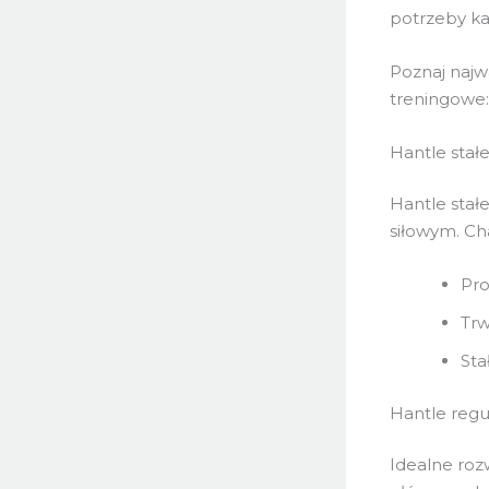
potrzeby k
Poznaj najw
treningowe:
Hantle stał
Hantle stał
siłowym. Cha
Pr
Trw
Sta
Hantle reg
Idealne roz