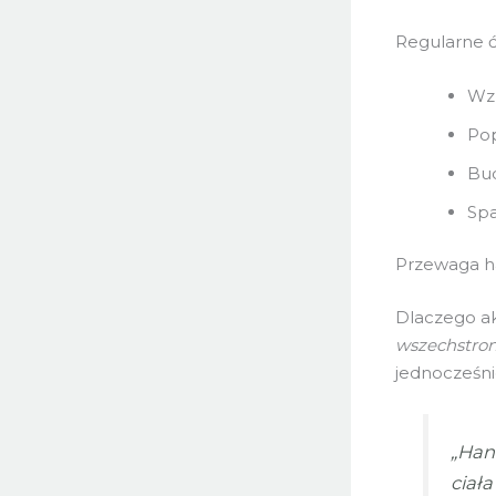
Regularne ć
Wzr
Pop
Bu
Spa
Przewaga ha
Dlaczego ak
wszechstro
jednocześni
„Hant
ciała