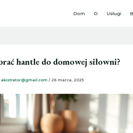
Dom
O
Usługi
B
brać hantle do domowej siłowni?
z
akistrator@gmail.com
/
26 marca, 2025