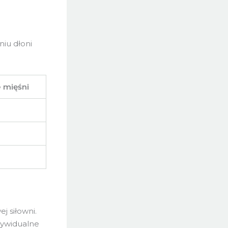
iu dłoni
 mięśni
 siłowni.
dywidualne