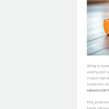
Witaj w świ
ważny jest 
rozpoczęci
zwracam szc
rękawiczki
Mój przewod
będą idealn