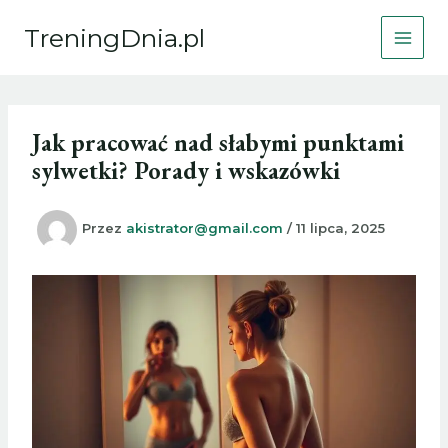
Przejdź
TreningDnia.pl
do
treści
Jak pracować nad słabymi punktami
sylwetki? Porady i wskazówki
Przez
akistrator@gmail.com
/
11 lipca, 2025