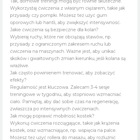
Tak, domowe treningi mogą być równie skuteczne.
Wykorzystaj ćwiczenia z własnym ciężarem, takie jak
przysiady czy pompki. Możesz też użyć gum
oporowych lub hantli, aby zwiększyć intensywność.
Jakie ćwiczenia są bezpieczne dla kolan?
Wybieraj ruchy, które nie obciążają stawów, np.
przysiady z ograniczonym zakresem ruchu lub
ćwiczenia na maszynach. Ważne jest, aby unikać
skoków i gwałtownych zmian kierunku, jeśli kolana są
wrażliwe.
Jak często powinienem trenować, aby zobaczyć
efekty?
Regularność jest kluczowa. Zalecam 3-4 sesje
treningowe w tygodniu, aby stopniowo wzmacniać
ciało. Pamiętaj, aby dać sobie czas na regenerację,
zwłaszcza po intensywnych ćwiczeniach.
Jak mogę poprawić mobilność kostek?
Wykonuj ćwiczenia rozciągające, takie jak krążenia
kostek, oraz wzmacniające, np. wspięcia na palce.
Możesz też użyć rollera do masażu, aby rozluźnić