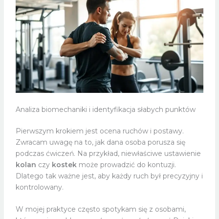
Analiza biomechaniki i identyfikacja słabych punktów
Pierwszym krokiem jest ocena ruchów i postawy.
Zwracam uwagę na to, jak dana osoba porusza się
podczas ćwiczeń. Na przykład, niewłaściwe ustawienie
kolan
czy
kostek
może prowadzić do kontuzji.
Dlatego tak ważne jest, aby każdy ruch był precyzyjny i
kontrolowany.
W mojej praktyce często spotykam się z osobami,