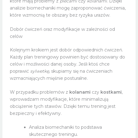
które mają problemy z
plecami
czy
kolanami
. Dzięki
analizie biomechaniki mogę zaproponować ćwiczenia,
które wzmocnią te obszary bez ryzyka urazów.
Dobór ćwiczeń oraz modyfikacje w zależności od
celów
Kolejnym krokiem jest dobór odpowiednich ćwiczeń.
Każdy plan treningowy powinien być dostosowany do
celów i możliwości danej osoby. Jeśli ktoś chce
poprawić
sylwetkę
, skupiamy się na ćwiczeniach
wzmacniających mięśnie posturalne.
W przypadku problemów z
kolanami
czy
kostkami
,
wprowadzam modyfikacje, które minimalizują
obciążenie tych stawów. Dzięki temu trening jest
bezpieczny i efektywny.
Analiza biomechaniki to podstawa
skutecznego treningu.