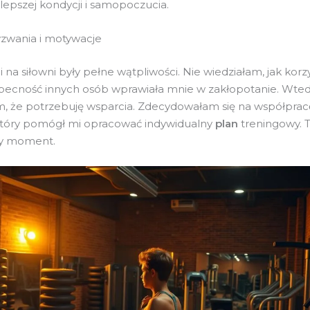
lepszej kondycji i samopoczucia.
zwania i motywacje
 na siłowni były pełne wątpliwości. Nie wiedziałam, jak korz
obecność innych osób wprawiała mnie w zakłopotanie. Wte
, że potrzebuję wsparcia. Zdecydowałam się na współprac
który pomógł mi opracować indywidualny
plan
treningowy. T
y moment.