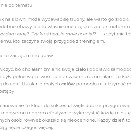
nie do tematu
ok na siłowni może wydawać się trudny, ale warto go zrobić
obne obawy, ale to właśnie one często stają się motorem
zy dam radę? Czy ktoś będzie mnie oceniał?”
– te pytania t
emu, kto zaczyna swoją przygodę z treningiem.
arto zacząć mimo obaw
iczyć, bo chciałam zmienić swoje
ciało
i poprawić samopoc
i były pełne wątpliwości, ale z czasem zrozumiałam, że ka
ej do celu. Ustalanie małych
celów
pomogło mi utrzymać mo
ostępy.
lanowanie to klucz do sukcesu. Dzięki dobrze przygotow
ningowemu mogłam efektywnie wykorzystać każdą minut
nych osób również okazało się nieocenione. Każdy
dzień
to
iągnięcie czegoś więcej.