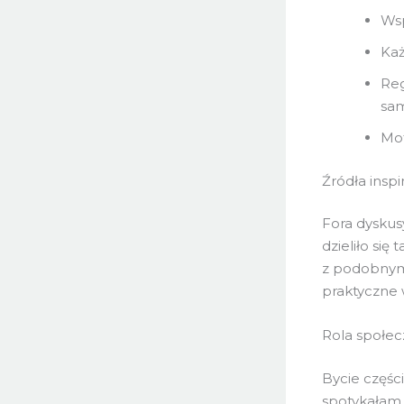
Wsp
Każ
Reg
sa
Mot
Źródła inspir
Fora dyskus
dzieliło si
z podobnymi
praktyczne 
Rola społec
Bycie częśc
spotykałam 