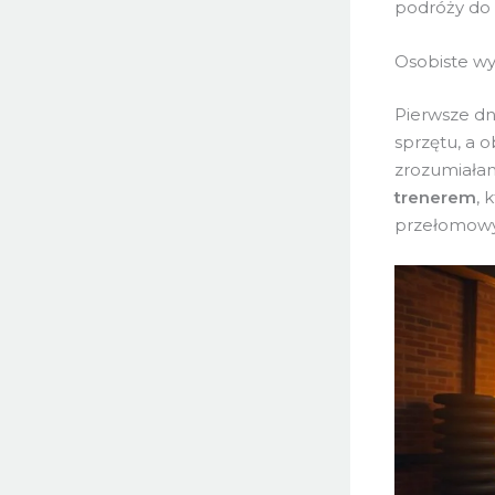
podróży do 
Osobiste wy
Pierwsze dni
sprzętu, a 
zrozumiałam
trenerem
, 
przełomow