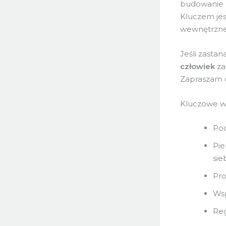
budowanie p
Kluczem jes
wewnętrzne 
Jeśli zastan
człowiek
za
Zapraszam do
Kluczowe w
Poc
Pie
sie
Pro
Wsp
Reg