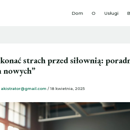
Dom
O
Usługi
B
konać strach przed siłownią: poradn
m nowych”
z
akistrator@gmail.com
/
18 kwietnia, 2025