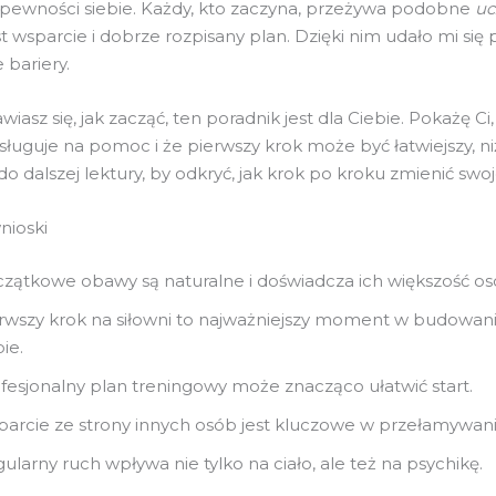
ewności siebie. Każdy, kto zaczyna, przeżywa podobne
uc
t wsparcie i dobrze rozpisany plan. Dzięki nim udało mi się
bariery.
awiasz się, jak zacząć, ten poradnik jest dla Ciebie. Pokażę Ci
sługuje na pomoc i że pierwszy krok może być łatwiejszy, niż
 dalszej lektury, by odkryć, jak krok po kroku zmienić swoj
nioski
zątkowe obawy są naturalne i doświadcza ich większość os
rwszy krok na siłowni to najważniejszy moment w budowan
bie.
fesjonalny plan treningowy może znacząco ułatwić start.
arcie ze strony innych osób jest kluczowe w przełamywani
ularny ruch wpływa nie tylko na ciało, ale też na psychikę.