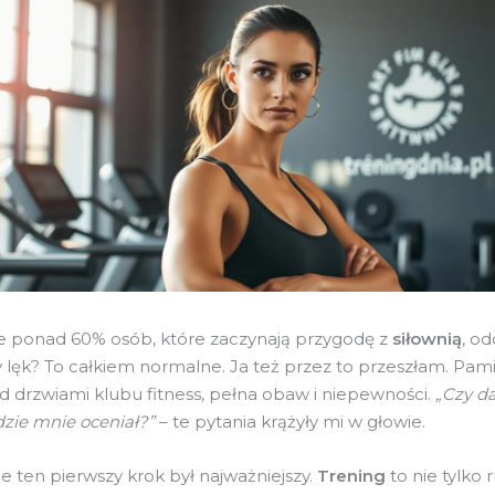
że ponad 60% osób, które zaczynają przygodę z
siłownią
, o
lęk? To całkiem normalne. Ja też przez to przeszłam. Pami
d drzwiami klubu fitness, pełna obaw i niepewności.
„Czy d
dzie mnie oceniał?”
– te pytania krążyły mi w głowie.
e ten pierwszy krok był najważniejszy.
Trening
to nie tylko 