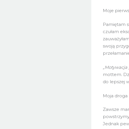
Moje pierw
Pamiętam sw
czułam eksc
zauważyłam 
swoją przy
przełamanie
„Motywacja 
mottem. Dzi
do lepszej we
Moja droga d
Zawsze marz
powstrzymyw
Jednak pewn