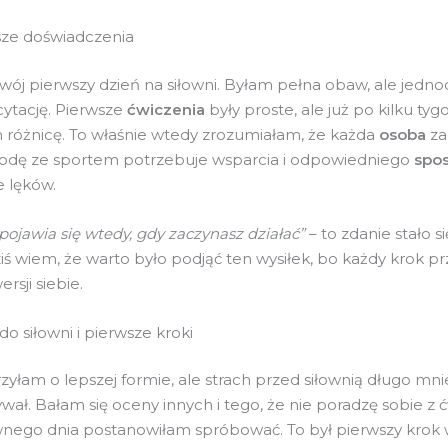
sze doświadczenia
ój pierwszy dzień na siłowni. Byłam pełna obaw, ale jedno
ytację. Pierwsze
ćwiczenia
były proste, ale już po kilku ty
różnicę. To właśnie wtedy zrozumiałam, że każda
osoba
za
godę ze sportem potrzebuje wsparcia i odpowiedniego
spo
 lęków.
pojawia się wtedy, gdy zaczynasz działać”
– to zdanie stało 
ś wiem, że warto było podjąć ten wysiłek, bo każdy krok pr
rsji siebie.
o siłowni i pierwsze kroki
yłam o lepszej formie, ale strach przed siłownią długo mni
ał. Bałam się oceny innych i tego, że nie poradzę sobie z 
ego dnia postanowiłam spróbować. To był pierwszy krok 