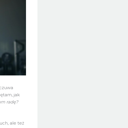
dczuwa
ętam, jak
am radę?
ruch, ale też