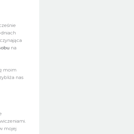
cześnie
godniach
czynająca
sobu
na
się moim
zybliża nas
e
ćwiczeniami.
w mojej