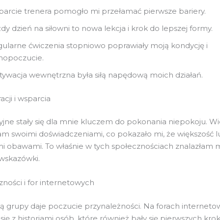
arcie trenera pomogło mi przełamać pierwsze bariery.
dy dzień na siłowni to nowa lekcja i krok do lepszej formy.
ularne ćwiczenia stopniowo poprawiały moją kondycję i
mopoczucie.
ywacja wewnętrzna była siłą napędową moich działań.
acji i wsparcia
yjne stały się dla mnie kluczem do pokonania niepokoju. W
ę tam swoimi doświadczeniami, co pokazało mi, że większość l
 obawami. To właśnie w tych społecznościach znalazłam m
wskazówki.
zności i for internetowych
ią grupy daje poczucie przynależności. Na forach internet
się z historiami osób, które również bały się pierwszych kr