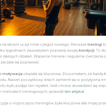
ń
na siłowni uczył mnie czegoś nowego. Pierwsze
treningi
by
kilku tygodniach zauważyłam poprawę swojej
kondycji
. To d
 dalszych działań. Wsparcie trenera i regularne ćwiczenia s
zaczęła się poprawiać.
a
motywacja
okazała się kluczowa. Zrozumiałam, że każdy
odu. Nawet początkowy strach zamienił się w pozytywną ene
to było podjąć ten wysiłek. Jeśli chcesz dowiedzieć się więc
h metodach treningowych, sprawdź
ten artykuł
.
yzja o rozpoczęciu treningów była kluczowa dla mojej prz