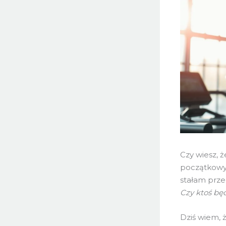
Czy wiesz, 
początkowy 
stałam prze
Czy ktoś bę
Dziś wiem, ż