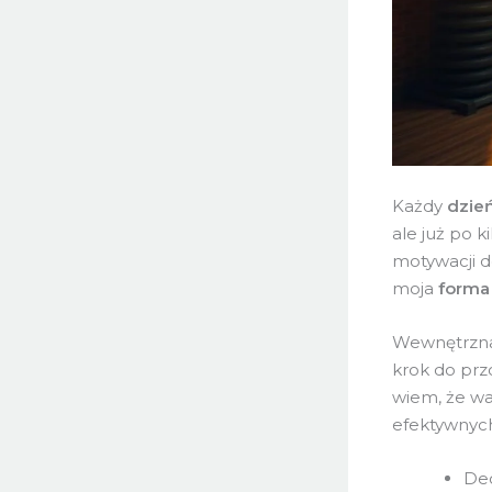
Każdy
dzie
ale już po 
motywacji do
moja
forma
Wewnętrzn
krok do prz
wiem, że war
efektywnyc
Dec