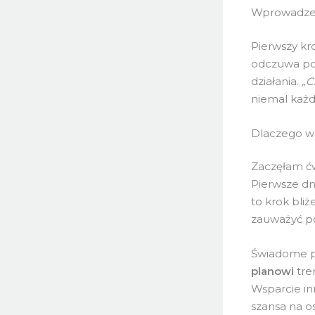
Wprowadze
Pierwszy kr
odczuwa pod
działania.
„C
niemal każd
Dlaczego w
Zaczęłam ćw
Pierwsze dn
to krok bliż
zauważyć p
Świadome p
planowi
tre
Wsparcie in
szansa na os