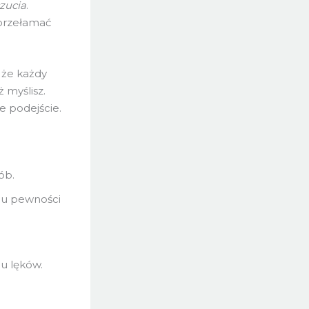
zucia
.
 przełamać
, że każdy
 myślisz.
e podejście.
ób.
iu pewności
u lęków.