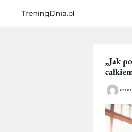
Przejdź
do
TreningDnia.pl
treści
„Jak po
całkie
Prze