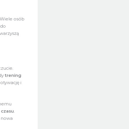
. Wiele osób
 do
owarzyszą
zucie.
żdy
trening
tywację i
anemu
ę
czasu
.
 nowa