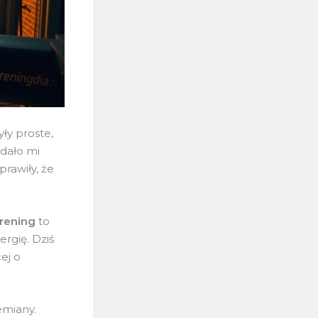
ły proste,
odało mi
prawiły, że
trening
to
rgię. Dziś
ej o
emiany.