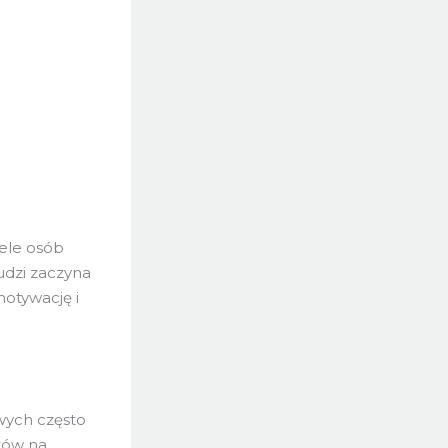
iele osób
udzi zaczyna
otywację i
owych często
oków na