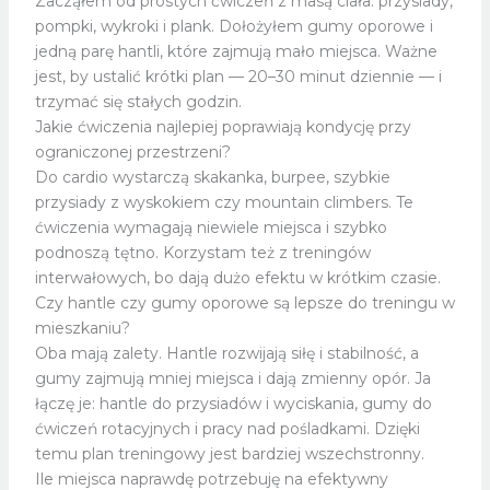
Zacząłem od prostych ćwiczeń z masą ciała: przysiady,
pompki, wykroki i plank. Dołożyłem gumy oporowe i
jedną parę hantli, które zajmują mało miejsca. Ważne
jest, by ustalić krótki plan — 20–30 minut dziennie — i
trzymać się stałych godzin.
Jakie ćwiczenia najlepiej poprawiają kondycję przy
ograniczonej przestrzeni?
Do cardio wystarczą skakanka, burpee, szybkie
przysiady z wyskokiem czy mountain climbers. Te
ćwiczenia wymagają niewiele miejsca i szybko
podnoszą tętno. Korzystam też z treningów
interwałowych, bo dają dużo efektu w krótkim czasie.
Czy hantle czy gumy oporowe są lepsze do treningu w
mieszkaniu?
Oba mają zalety. Hantle rozwijają siłę i stabilność, a
gumy zajmują mniej miejsca i dają zmienny opór. Ja
łączę je: hantle do przysiadów i wyciskania, gumy do
ćwiczeń rotacyjnych i pracy nad pośladkami. Dzięki
temu plan treningowy jest bardziej wszechstronny.
Ile miejsca naprawdę potrzebuję na efektywny