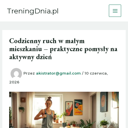
Przejdź
TreningDnia.pl
do
treści
Codzienny ruch w małym
mieszkaniu – praktyczne pomysły na
aktywny dzień
Przez
akistrator@gmail.com
/
10 czerwca,
2026