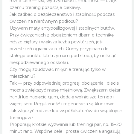
różne cele — siła, wytrzymałość, mobilność — dzięki
czemu trening pozostaje ciekawy.
Jak zadbać o bezpieczeństwo i stabilność podczas
ćwiczeń na nierównym podłożu?
Używam maty antypoślizgowej i stabilnych butów.
Przy ćwiczeniach z obciążeniem dbam o technikę —
niższe ciężary i większa liczba powtórzeń, jeśli
przestrzeń ogranicza ruch. Gumy przypinam do
stałego punktu lub trzymam pod stopą, by uniknąć
niespodziewanego odskoku.
Czy mogę zbudować mięśnie trenując tylko w
mieszkaniu?
Tak — przy odpowiedniej progresji obciążenia i diecie
można zwiększyć masę mięśniową. Zwiększam ciężar
hantli lub napięcie gum, dodaję wolniejsze tempo i
więcej serii. Regularność i regeneracja są kluczowe.
Jak włączyć rodzinę lub współlokatorów do wspólnych
treningów?
Proponuję krótkie wyzwania lub treningi par, np. 15–20
minut rano. Wspólne cele i proste ćwiczenia angażują