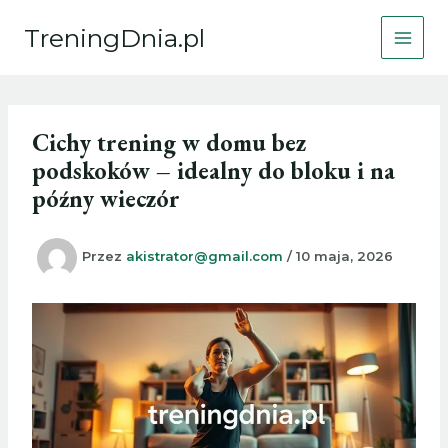
Przejdź
TreningDnia.pl
do
treści
Cichy trening w domu bez
podskoków – idealny do bloku i na
późny wieczór
Przez
akistrator@gmail.com
/
10 maja, 2026