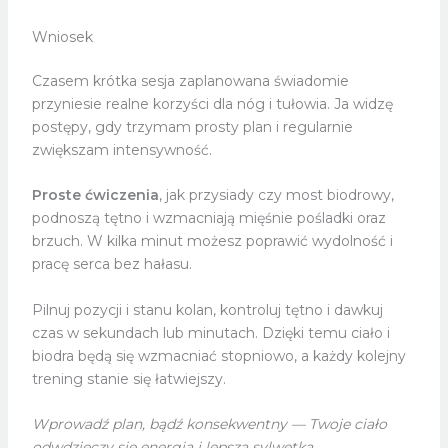
Wniosek
Czasem krótka sesja zaplanowana świadomie
przyniesie realne korzyści dla nóg i tułowia. Ja widzę
postępy, gdy trzymam prosty plan i regularnie
zwiększam intensywność.
Proste ćwiczenia
, jak przysiady czy most biodrowy,
podnoszą tętno i wzmacniają mięśnie pośladki oraz
brzuch. W kilka minut możesz poprawić wydolność i
pracę serca bez hałasu.
Pilnuj pozycji i stanu kolan, kontroluj tętno i dawkuj
czas w sekundach lub minutach. Dzięki temu ciało i
biodra będą się wzmacniać stopniowo, a każdy kolejny
trening stanie się łatwiejszy.
Wprowadź plan, bądź konsekwentny — Twoje ciało
odwdzięczy się energią i lepszą sylwetką.