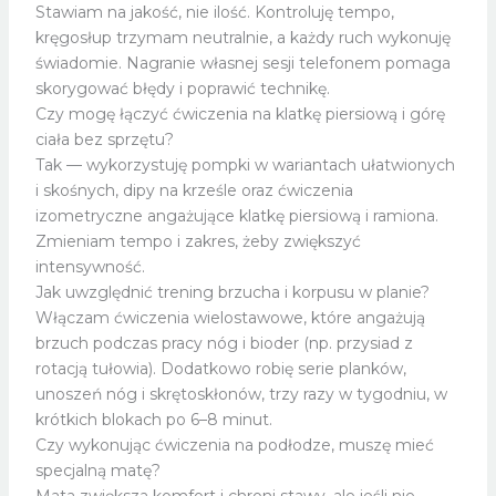
Stawiam na jakość, nie ilość. Kontroluję tempo,
kręgosłup trzymam neutralnie, a każdy ruch wykonuję
świadomie. Nagranie własnej sesji telefonem pomaga
skorygować błędy i poprawić technikę.
Czy mogę łączyć ćwiczenia na klatkę piersiową i górę
ciała bez sprzętu?
Tak — wykorzystuję pompki w wariantach ułatwionych
i skośnych, dipy na krześle oraz ćwiczenia
izometryczne angażujące klatkę piersiową i ramiona.
Zmieniam tempo i zakres, żeby zwiększyć
intensywność.
Jak uwzględnić trening brzucha i korpusu w planie?
Włączam ćwiczenia wielostawowe, które angażują
brzuch podczas pracy nóg i bioder (np. przysiad z
rotacją tułowia). Dodatkowo robię serie planków,
unoszeń nóg i skrętoskłonów, trzy razy w tygodniu, w
krótkich blokach po 6–8 minut.
Czy wykonując ćwiczenia na podłodze, muszę mieć
specjalną matę?