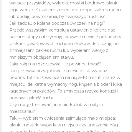
wariacje przysiadów, wykroki, mostki biodrowe, plank i
jego wersje. Z czasem zmieniam tempo, zakres ruchu
lub dodaję powtórzenia, by zwiększyć trudność.
Jak zadbać o kolana podczas ćwiczeń na nogi?
Przede wszystkim kontroluję ustawienie kolana nad
palcami stopy i utrzymuję aktywne mięśnie pośladków.
Unikam gwałtownych ruchów i skoków. Jeśli czuję ból,
zmniejszam zakres ruchu lub wybieram wersję z
mniejszym obciążeniem stawu.
Jaką rolę ma rozgrzewka i ile powinna trwać?
Rozgrzewka przygotowuje mięśnie i stawy oraz
podnosi tętno. Poświęcam na nią 5–10 minut: marsz w
miejscu, delikatne wymachy nóg, krążenia bioder i kilka
łagodnych przysiadów. To zmniejsza ryzyko kontuzji i
poprawia jakość ruchu.
Czy mogę trenować przy biurku lub w małym
mieszkaniu?
Tak — wybieram ćwiczenia zajmujące mało miejsca:
plank, mostek, wypady w miejscu czy unoszenia nóg
na podłodze. Dbam o odpowiednie podłoże, np. matę,