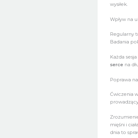
wysiłek.
Wpływ na u
Regularny 
Badania poka
Każda sesja
serce
na dł
Poprawa nas
Ćwiczenia wy
prowadzącyc
Zrozumienie
mięśni i ci
dnia to spr