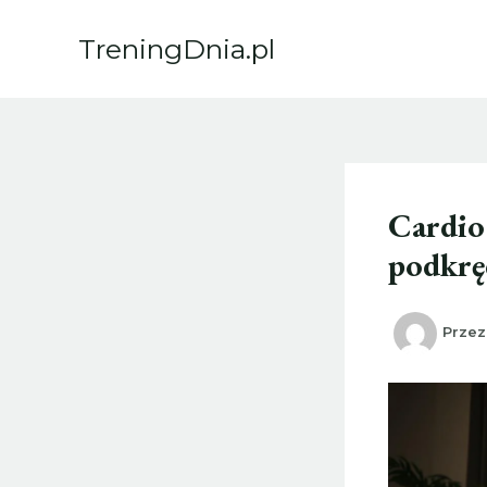
Przejdź
do
TreningDnia.pl
treści
Cardio
podkrę
Prze