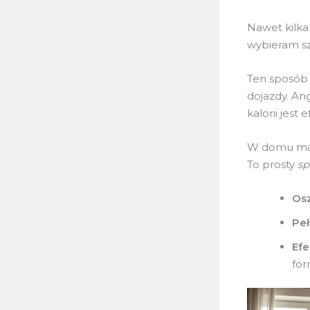
Nawet kilka
wybieram s
Ten sposób 
dojazdy. An
kalorii jest
W domu masz
To prosty
sp
Os
Peł
Efe
for