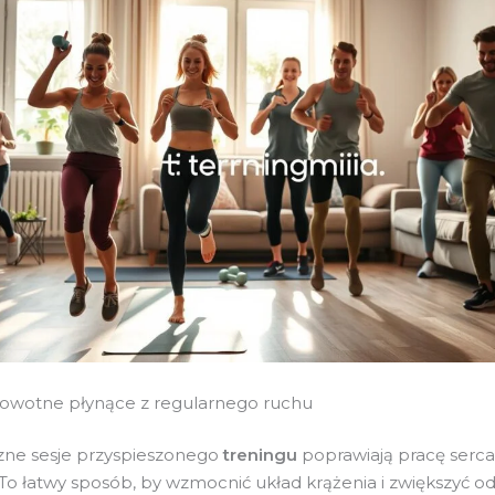
rowotne płynące z regularnego ruchu
zne sesje przyspieszonego
treningu
poprawiają pracę serca
To łatwy sposób, by wzmocnić układ krążenia i zwiększyć o