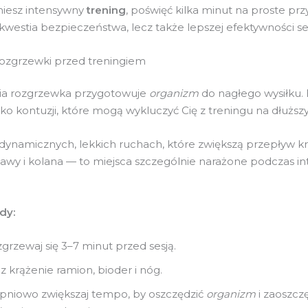
niesz intensywny
trening
, poświęć kilka minut na proste pr
 kwestia bezpieczeństwa, lecz także lepszej efektywności ses
ozgrzewki przed treningiem
a rozgrzewka przygotowuje
organizm
do nagłego wysiłku. 
ko kontuzji, które mogą wykluczyć Cię z treningu na dłuższy
 dynamicznych, lekkich ruchach, które zwiększą przepływ kr
awy i kolana — to miejsca szczególnie narażone podczas i
dy:
grzewaj się 3–7 minut przed sesją.
z krążenie ramion, bioder i nóg.
pniowo zwiększaj tempo, by oszczędzić
organizm
i zaoszcz