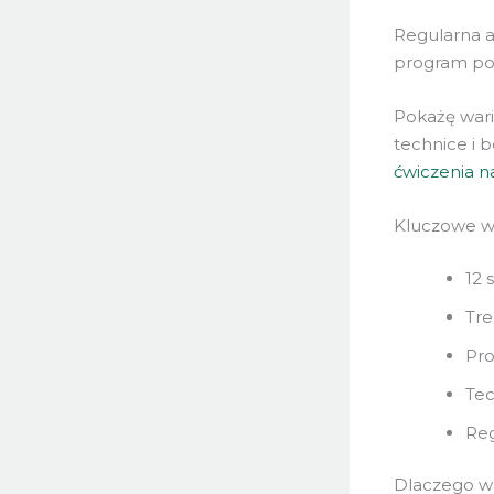
Regularna a
program pod
Pokażę wari
technice i 
ćwiczenia n
Kluczowe w
12 
Tre
Pro
Tec
Reg
Dlaczego wa