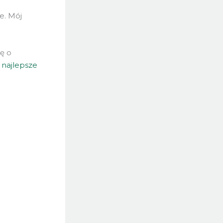
e. Mój
ę o
ż
najlepsze