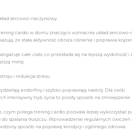
kład sercowo-naczyniowy
trening cardio w domu znacząco wzmacnia układ sercowo-
zują, że stała aktywność obniża ciśnienie i poprawia krążen
 angażuje całe
ciało
, co przekłada się na lepszą wydolność i
uższą metę.
troju i redukcja stresu
dzielają endorfiny i szybko poprawiają nastrój. Dla osób
h intensywny tryb życia to prosty sposób na zmniejszenie 
, czym polega trening cardio pozwala lepiej wykorzystać p
ała do spalania tłuszczu. Wprowadzenie regularnych ćwiczeń
awdzony sposób na poprawę kondycji i ogólnego zdrowia.