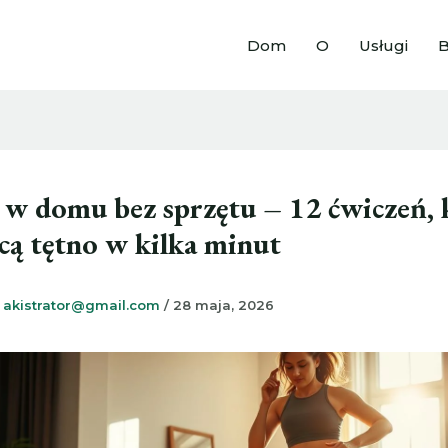
Dom
O
Usługi
B
 w domu bez sprzętu – 12 ćwiczeń, 
cą tętno w kilka minut
z
akistrator@gmail.com
/
28 maja, 2026