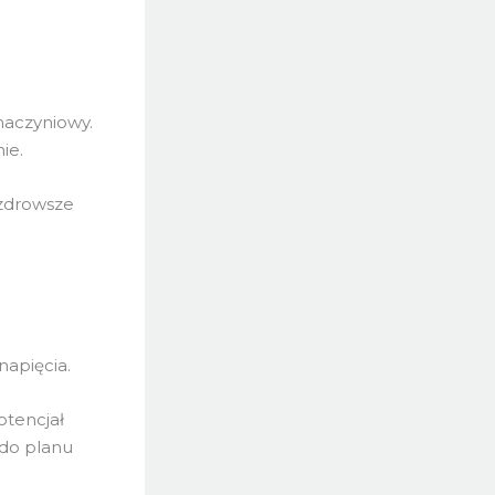
naczyniowy.
ie.
 zdrowsze
napięcia.
otencjał
 do planu