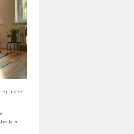
rgii już po
ić
hwilę, a