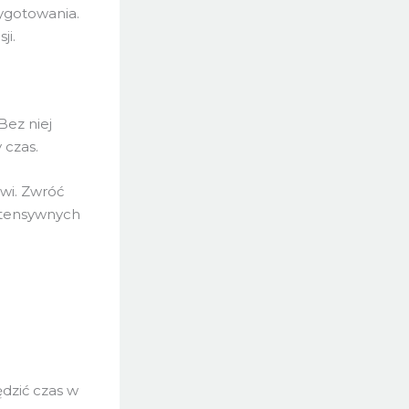
zygotowania.
ji.
Bez niej
 czas.
wi. Zwróć
ntensywnych
ędzić czas w