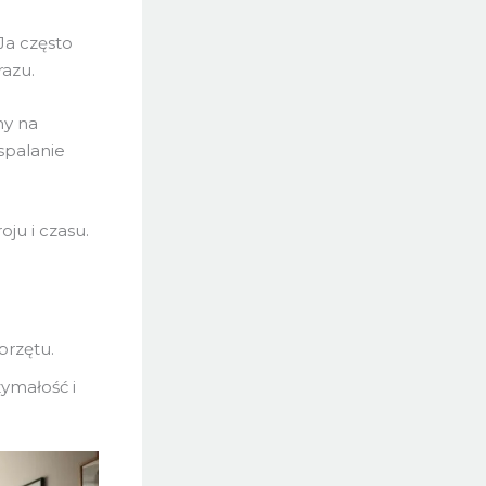
Ja często
razu.
my na
spalanie
ju i czasu.
przętu.
ymałość i