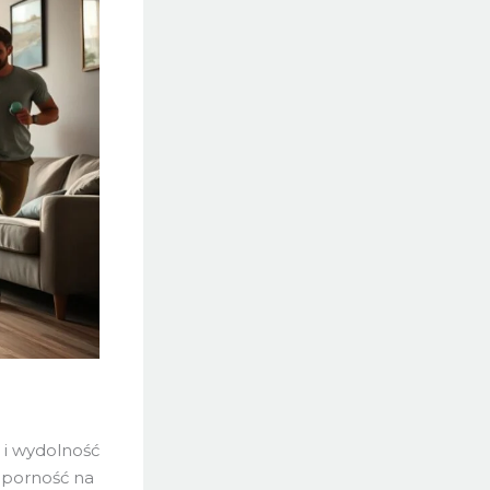
 i wydolność
dporność na