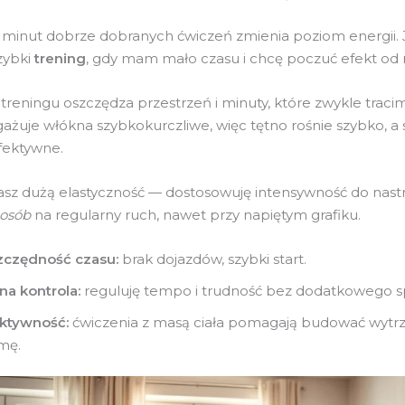
 minut dobrze dobranych ćwiczeń zmienia poziom energii. 
zybki
trening
, gdy mam mało czasu i chcę poczuć efekt od 
treningu oszczędza przestrzeń i minuty, które zwykle traci
gażuje włókna szybkokurczliwe, więc tętno rośnie szybko, a 
 efektywne.
 dużą elastyczność — dostosowuję intensywność do nastro
osób
na regularny ruch, nawet przy napiętym grafiku.
zczędność czasu:
brak dojazdów, szybki start.
na kontrola:
reguluję tempo i trudność bez dodatkowego s
ktywność:
ćwiczenia z masą ciała pomagają budować wytrz
mę.