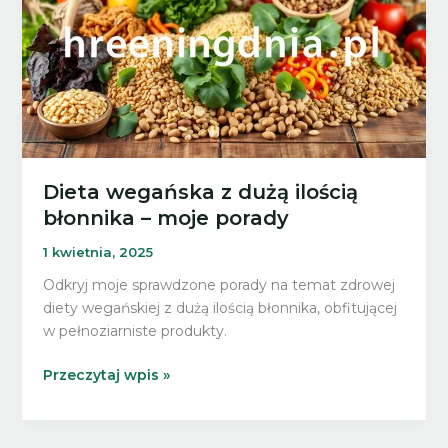
Dieta wegańska z dużą ilością
błonnika – moje porady
1 kwietnia, 2025
Odkryj moje sprawdzone porady na temat zdrowej
diety wegańskiej z dużą ilością błonnika, obfitującej
w pełnoziarniste produkty.
Dieta
Przeczytaj wpis »
wegańska
z
dużą