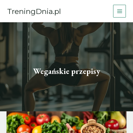
Przejdź
TreningDnia.pl
do
treści
Wegańskie przepisy