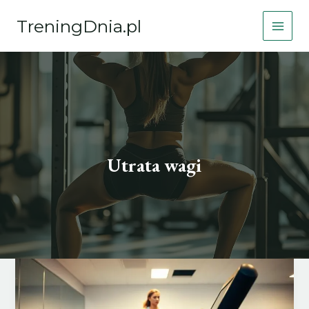
Przejdź
TreningDnia.pl
do
treści
Utrata wagi