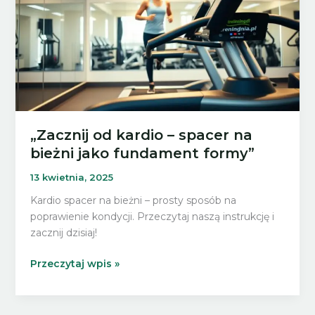
„Zacznij od kardio – spacer na
bieżni jako fundament formy”
13 kwietnia, 2025
Kardio spacer na bieżni – prosty sposób na
poprawienie kondycji. Przeczytaj naszą instrukcję i
zacznij dzisiaj!
„Zacznij
Przeczytaj wpis »
od
kardio
–