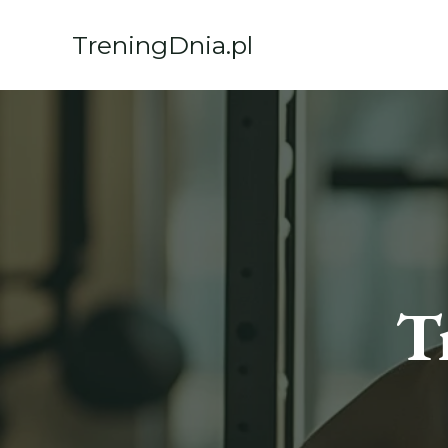
Przejdź
do
TreningDnia.pl
treści
T