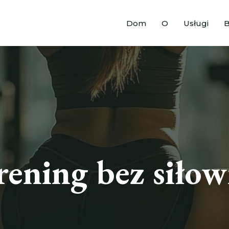
Dom
O
Usługi
B
rening bez siłow