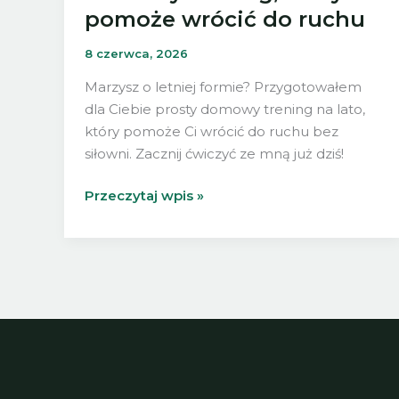
pomoże wrócić do ruchu
8 czerwca, 2026
Marzysz o letniej formie? Przygotowałem
dla Ciebie prosty domowy trening na lato,
który pomoże Ci wrócić do ruchu bez
siłowni. Zacznij ćwiczyć ze mną już dziś!
Letnia
Przeczytaj wpis »
forma
bez
siłowni
–
domowy
trening,
który
pomoże
wrócić