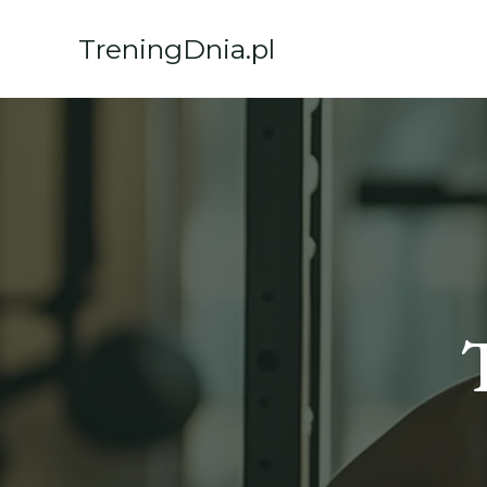
Przejdź
do
TreningDnia.pl
treści