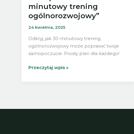
minutowy trening
ogólnorozwojowy”
24 kwietnia, 2025
Odkryj, jak 30-minutowy trening
ogólnorozwojowy może poprawić twoje
samopoczucie. Prosty plan dla każdego!
„Prosty
Przeczytaj wpis »
plan
na
lepsze
samopoczucie:
30-
minutowy
trening
ogólnorozwojowy”