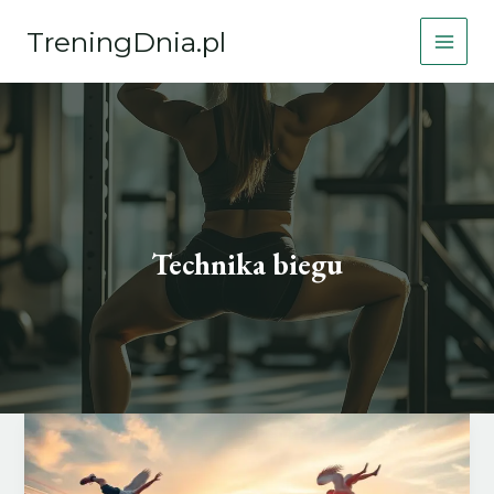
Przejdź
TreningDnia.pl
do
treści
Technika biegu