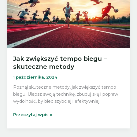
Jak zwiększyć tempo biegu –
skuteczne metody
1 października, 2024
Poznaj skuteczne metody, jak zwiększyć tempo
biegu. Ulepsz swoją technikę, zbuduj siłę i popraw
wydolność, by biec szybciej i efektywniej.
Jak
Przeczytaj wpis »
zwiększyć
tempo
biegu