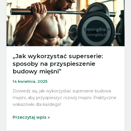
„Jak wykorzystać superserie:
sposoby na przyspieszenie
budowy mięśni”
14 kwietnia, 2025
Dowiedz się, jak wykorzystać superserie budowa
mięśni, aby przyspieszyć rozwój mięśni. Praktyczne
wskazówki dla każdego!
„Jak
Przeczytaj wpis »
wykorzystać
superserie: