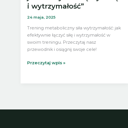
i wytrzymałość”
24 maja, 2025
Trening metaboliczny siła wytrzymałość: jak
efektywnie łączyć siłę i wytrzymałość w
swoim treningu. Przeczytaj nasz
przewodnik i osiągnij swoje cele!
„Trening
Przeczytaj wpis »
metaboliczny:
jak
efektywnie
łączyć
siłę
i
wytrzymałość”