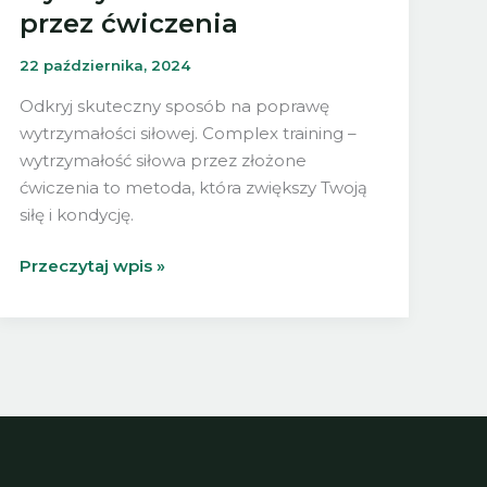
przez ćwiczenia
22 października, 2024
Odkryj skuteczny sposób na poprawę
wytrzymałości siłowej. Complex training –
wytrzymałość siłowa przez złożone
ćwiczenia to metoda, która zwiększy Twoją
siłę i kondycję.
Complex
Przeczytaj wpis »
training
–
wytrzymałość
siłowa
przez
ćwiczenia