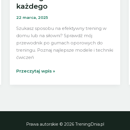
każdego
22 marca, 2025
Szukasz sposobu na efektywny trening w
domu lub na siłowni? Sprawdź mój
przewodnik po gumach oporowych do
treningu. Poznaj najlepsze modele i techniki
ćwiczeń
Gumy
Przeczytaj wpis »
oporowe
do
treningu:
Przewodnik
dla
każdego
Prawa autorskie © 2026 TreningDnia.pl