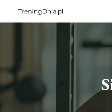
Przejdź
do
TreningDnia.pl
treści
S