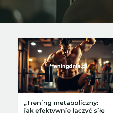
„Trening metaboliczny:
jak efektywnie łączyć siłę