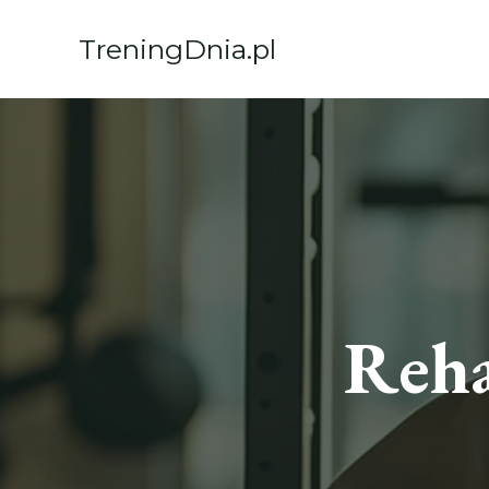
Przejdź
do
TreningDnia.pl
treści
Reha