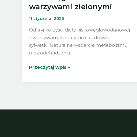
warzywami zielonymi
11 stycznia, 2025
Odkryj korzyści diety niskowęglowodanowej
z warzywami zielonymi dla zdrowia i
sylwetki. Naturalne wsparcie metabolizmu
oraz odchudzania.
Dieta
Przeczytaj wpis »
niskowęglowodanowa
z
warzywami
zielonymi