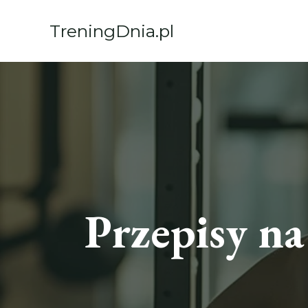
Przejdź
do
TreningDnia.pl
treści
Przepisy n