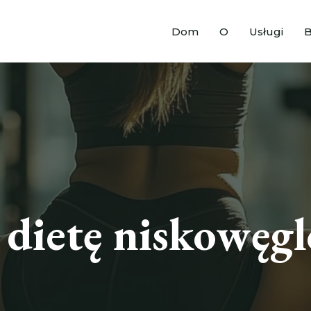
Dom
O
Usługi
B
a dietę niskowę