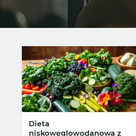
Dieta
niskowęglowodanowa z