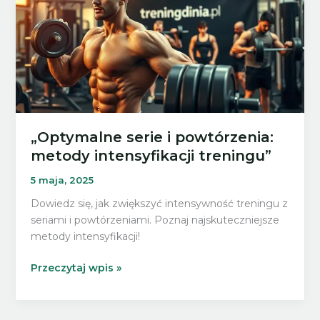
„Optymalne serie i powtórzenia:
metody intensyfikacji treningu”
5 maja, 2025
Dowiedz się, jak zwiększyć intensywność treningu z
seriami i powtórzeniami. Poznaj najskuteczniejsze
metody intensyfikacji!
„Optymalne
Przeczytaj wpis »
serie
i
powtórzenia: