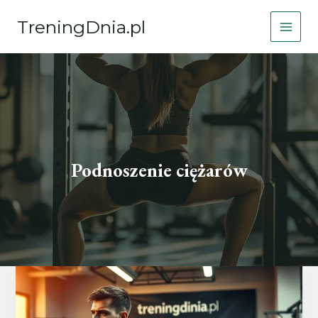
Przejdź
TreningDnia.pl
do
treści
Podnoszenie ciężarów