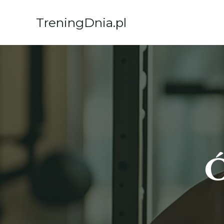
Przejdź
do
TreningDnia.pl
treści
Ć