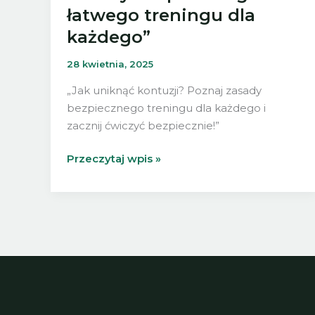
łatwego treningu dla
każdego”
28 kwietnia, 2025
„Jak uniknąć kontuzji? Poznaj zasady
bezpiecznego treningu dla każdego i
zacznij ćwiczyć bezpiecznie!”
„Jak
Przeczytaj wpis »
uniknąć
kontuzji?
Zasady
bezpiecznego
i
łatwego
treningu
dla